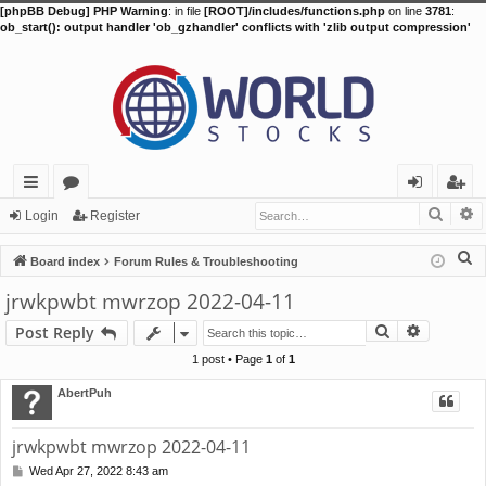
[phpBB Debug] PHP Warning
: in file
[ROOT]/includes/functions.php
on line
3781
:
ob_start(): output handler 'ob_gzhandler' conflicts with 'zlib output compression'
Searc
A
ui
or
og
eg
Login
Register
ck
u
in
ist
S
Board index
Forum Rules & Troubleshooting
lin
m
er
e
jrwkpwbt mwrzop 2022-04-11
a
ks
s
Search
Advance
Post Reply
r
c
1 post • Page
1
of
1
h
AbertPuh
jrwkpwbt mwrzop 2022-04-11
Wed Apr 27, 2022 8:43 am
P