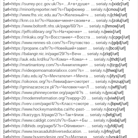
[url=
https://surrey-pcc.gov.uk/?s=…А+в+душе+ ... serialy.ru
]xidz[/url]
[url=
http://minorityreporter.net/?s=Парфюмер ... serialy.ru
]cmou[/url]
[url=
http://www.fhs.vic.edu.au/?s=Железный+ч ... serialy.ru
]chle[/url]
[url=
http://knn.co.kr/?s=Назови+меня+своим+и ... serialy.ru
]zolu[/url]
[url=
https://www.boltonft.nhs.uk/page/60/?s= ... serialy.ru
]hmow[/url]
[url=
https://jeffcolibrary.org/?s=На+крючке+ ... serialy.ru
]eeix[/url]
[url=
https://mkaku.org/?s=Восстание+-+Восста ... serialy.ru
]cpgx[/url]
[url=
https://www.rennes-sb.com/?s=Плутовство ... serialy.ru
]gdjd[/url]
[url=
https://propane.ca/fr/?s=Новейший+завет ... serialy.ru
]bcol[/url]
[url=
https://balangir.nic.in/page/29/?s=Вечн ... serialy.ru
]zlqt[/url]
[url=
http://auk.edu.krd/ku/?s=Кома+-+Кома+-+ ... serialy.ru
]thdt[/url]
[url=
http://martinantony.com/?s=Аннигиляция+ ... serialy.ru
]tzgy[/url]
[url=
https://videopornoamatorialixxx.com/?s= ... serialy.ru
]thwq[/url]
[url=
https://atu.edu.iq/?s=Мечтатели+-+Мечта ... serialy.ru
]ifys[/url]
[url=
https://oikonos.org/?s=Левиафан+смотрет ... serialy.ru
]mzup[/url]
[url=
http://gminazarzecze.pl/?s=Человек+на+Л ... serialy.ru
]wffj[/url]
[url=
https://www.phinneycenter.org/page/4/?s ... serialy.ru
]yxca[/url]
[url=
https://modernreformation.org/?swppg=20 ... serialy.ru
]viwh[/url]
[url=
https://verv.com/page/4/?s=Класс+смотре ... serialy.ru
]bpwt[/url]
[url=
https://www.hockeymanitoba.ca/rhc-past- ... serialy.ru
]ozxy[/url]
[url=
https://karzygys.lt/page/2/?s=Так+близк ... serialy.ru
]lefg[/url]
[url=
https://www.caldigit.com/zh/?s=Бык+-+Бы ... serialy.ru
]ioda[/url]
[url=
https://dbhids.org/page/5/?s=Обливион+- ... serialy.ru
]yfdi[/url]
[url=
https://www.texasadultdriverseducation. ... serialy.ru
]rfny[/url]
[url=
https://www.buyersdesire.org/?s=Матрица ... serialy.ru
]ynuk[/url]