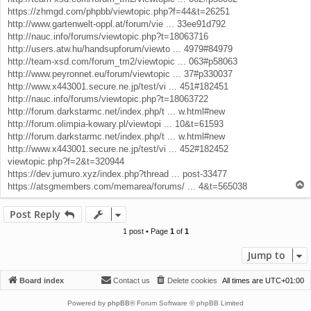
https://zhmgd.com/phpbb/viewtopic.php?f=44&t=26251
http://www.gartenwelt-oppl.at/forum/vie ... 33ee91d792
http://nauc.info/forums/viewtopic.php?t=18063716
http://users.atw.hu/handsupforum/viewto ... 4979#84979
http://team-xsd.com/forum_tm2/viewtopic ... 063#p58063
http://www.peyronnet.eu/forum/viewtopic ... 37#p330037
http://www.x443001.secure.ne.jp/test/vi ... 451#182451
http://nauc.info/forums/viewtopic.php?t=18063722
http://forum.darkstarmc.net/index.php/t ... w.html#new
http://forum.olimpia-kowary.pl/viewtopi ... 10&t=61593
http://forum.darkstarmc.net/index.php/t ... w.html#new
http://www.x443001.secure.ne.jp/test/vi ... 452#182452
viewtopic.php?f=2&t=320944
https://dev.jumuro.xyz/index.php?thread ... post-33477
T
https://atsgmembers.com/memarea/forums/ ... 4&t=565038
o
p
Post Reply
1 post • Page
1
of
1
Jump to
Board index
Contact us
Delete cookies
All times are
UTC+01:00
Powered by
phpBB
® Forum Software © phpBB Limited