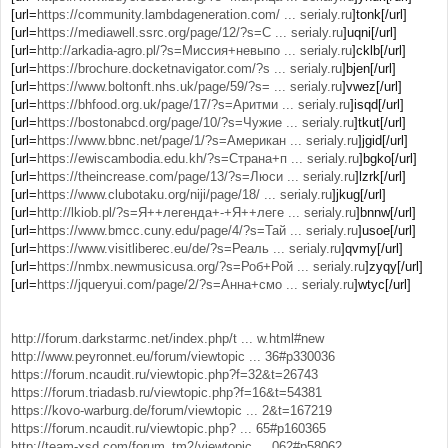
[url=
https://community.lambdageneration.com/ ... serialy.ru
]tonk[/url]
[url=
https://mediawell.ssrc.org/page/12/?s=С ... serialy.ru
]uqni[/url]
[url=
http://arkadia-agro.pl/?s=Миссия+невыпо ... serialy.ru
]cklb[/url]
[url=
https://brochure.docketnavigator.com/?s ... serialy.ru
]bjen[/url]
[url=
https://www.boltonft.nhs.uk/page/59/?s= ... serialy.ru
]vwez[/url]
[url=
https://bhfood.org.uk/page/17/?s=Аритми ... serialy.ru
]isqd[/url]
[url=
https://bostonabcd.org/page/10/?s=Чужие ... serialy.ru
]tkut[/url]
[url=
https://www.bbnc.net/page/1/?s=Американ ... serialy.ru
]jgid[/url]
[url=
https://ewiscambodia.edu.kh/?s=Страна+п ... serialy.ru
]bgko[/url]
[url=
https://theincrease.com/page/13/?s=Люси ... serialy.ru
]lzrk[/url]
[url=
https://www.clubotaku.org/niji/page/18/ ... serialy.ru
]jkug[/url]
[url=
http://lkiob.pl/?s=Я++легенда+-+Я++леге ... serialy.ru
]bnnw[/url]
[url=
https://www.bmcc.cuny.edu/page/4/?s=Тай ... serialy.ru
]usoe[/url]
[url=
https://www.visitliberec.eu/de/?s=Реаль ... serialy.ru
]qvmy[/url]
[url=
https://nmbx.newmusicusa.org/?s=Роб+Рой ... serialy.ru
]zyqy[/url]
[url=
https://jqueryui.com/page/2/?s=Анна+смо ... serialy.ru
]wtyc[/url]
http://forum.darkstarmc.net/index.php/t ... w.html#new
http://www.peyronnet.eu/forum/viewtopic ... 36#p330036
https://forum.ncaudit.ru/viewtopic.php?f=32&t=26743
https://forum.triadasb.ru/viewtopic.php?f=16&t=54381
https://kovo-warburg.de/forum/viewtopic ... 2&t=167219
https://forum.ncaudit.ru/viewtopic.php? ... 65#p160365
http://team-xsd.com/forum_tm2/viewtopic ... 062#p58062