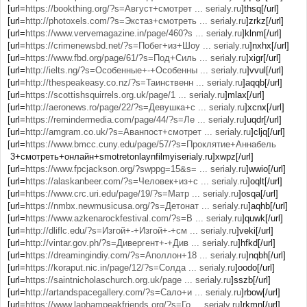
[url=
https://bookthing.org/?s=Август+смотрет ... serialy.ru
]thsq[/url]
[url=
http://photoxels.com/?s=Экстаз+смотреть ... serialy.ru
]zrkz[/url]
[url=
https://www.vervemagazine.in/page/460?s ... serialy.ru
]klnm[/url]
[url=
https://crimenewsbd.net/?s=Побег+из+Шоу ... serialy.ru
]nxhx[/url]
[url=
https://www.fbd.org/page/61/?s=Под+Силь ... serialy.ru
]xigr[/url]
[url=
http://ielts.ng/?s=Особенные+-+Особенны ... serialy.ru
]vvul[/url]
[url=
http://thespeakeasy.co.nz/?s=Таинственн ... serialy.ru
]aqqb[/url]
[url=
https://scottishsquirrels.org.uk/page/1 ... serialy.ru
]mlax[/url]
[url=
http://aeronews.ro/page/22/?s=Девушка+с ... serialy.ru
]xcnx[/url]
[url=
https://remindermedia.com/page/44/?s=Ле ... serialy.ru
]uqdr[/url]
[url=
http://amgram.co.uk/?s=Аванпост+смотрет ... serialy.ru
]cljq[/url]
[url=
https://www.bmcc.cuny.edu/page/57/?s=Проклятие+Аннабель
3+смотреть+онлайн+smotretonlaynfilmyiserialy.ru]xwpz[/url]
[url=
https://www.fpcjackson.org/?swppg=15&s= ... serialy.ru
]wwio[/url]
[url=
https://alaskanbeer.com/?s=Человек+из+с ... serialy.ru
]oqlt[/url]
[url=
https://www.crc.uri.edu/page/19/?s=Матр ... serialy.ru
]osqa[/url]
[url=
https://nmbx.newmusicusa.org/?s=Детонат ... serialy.ru
]aqhb[/url]
[url=
https://www.azkenarockfestival.com/?s=В ... serialy.ru
]quwk[/url]
[url=
http://dliflc.edu/?s=Изгой+-+Изгой+-+см ... serialy.ru
]veki[/url]
[url=
http://vintar.gov.ph/?s=Дивергент+-+Див ... serialy.ru
]hfkd[/url]
[url=
https://dreamingindiy.com/?s=Аполлон+18 ... serialy.ru
]nqbh[/url]
[url=
https://koraput.nic.in/page/12/?s=Солда ... serialy.ru
]oodo[/url]
[url=
https://saintnicholaschurch.org.uk/page ... serialy.ru
]sszb[/url]
[url=
http://artandspacegallery.com/?s=Сало+и ... serialy.ru
]rbow[/url]
[url=
https://www.laphampeakfriends.org/?s=Го ... serialy.ru
]rkmn[/url]