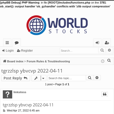
[phpBB Debug] PHP Warning
: in file
[ROOT]/includes/functions.php
on line
3781
:
ob_start(): output handler 'ob_gzhandler' conflicts with 'zlib output compression'
Searc
A
ui
or
og
eg
Login
Register
ck
u
in
ist
S
Board index
Forum Rules & Troubleshooting
lin
m
er
e
tgrzzlsp ybvcvp 2022-04-11
a
ks
s
Search
Advance
Post Reply
r
c
1 post • Page
1
of
1
h
linksitess
tgrzzlsp ybvcvp 2022-04-11
Wed Apr 27, 2022 6:45 am
P