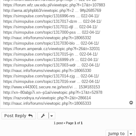
https://forum.wfz.uw.edu.pl/viewtopic.php?f=17&t=107883
http://aena.at/phpbb3/viewtopic.php?f=2 ... 9#p2685769
https://simspulse.com/topic/1316996-nrs ... 022-04-11/
https://simspulse.com/topic/1317017-dzm ... 022-04-11/
https://simspulse.com/topic/1317011-djl ... 022-04-11/
https://simspulse.com/topic/1317000-pss ... 022-04-11/
http://nauc.info/forums/viewtopic.php?t=18065332
https://simspulse.com/topic/1317030-blo ... 022-04-11/
https://forum.amperak.cz/viewtopic.php?f=26&t=32031
https://simspulse.com/topic/1317015-ijn ... 022-04-11/
https://simspulse.com/topic/1316999-zfr ... 022-04-11/
https://simspulse.com/topic/1317003-wdr ... 022-04-11/
http://nauc.info/forums/viewtopic.php?t=18065330
https://simspulse.com/topic/1317014-zjg ... 022-04-11/
https://simspulse.com/topic/1317016-xwr ... 022-04-11/
http://www.x443001.secure.ne.jp/test/vi ... 153#183153
http://xn--80abjp7i.xn--p1ai/viewtopic.php?f=17&t=52978
https://razvodnya.ru/viewtopic.php?f=2&t=286614
T
http://nauc.info/forums/viewtopic.php?t=18065333
o
p
Post Reply
1 post • Page
1
of
1
Jump to