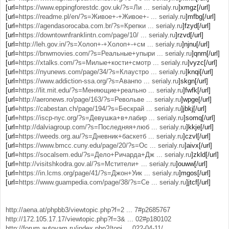
[url=
https://www.eppingforestdc.gov.uk/?s=Ли ... serialy.ru
]xmgz[/url]
[url=
https://readme.pl/en/?s=Живое+-+Живое+- ... serialy.ru
]mfbg[/url]
[url=
https://agendasorocaba.com.br/?s=Крепки ... serialy.ru
]fzyd[/url]
[url=
https://downtownfranklintn.com/page/10/ ... serialy.ru
]rzvd[/url]
[url=
http://leh.gov.in/?s=Холоп+-+Холоп+-+см ... serialy.ru
]njnu[/url]
[url=
https://bnwmovies.com/?s=Реальные+упыри ... serialy.ru
]qnrn[/url]
[url=
https://xtalks.com/?s=Милые+кости+смотр ... serialy.ru
]vyzc[/url]
[url=
https://nyunews.com/page/34/?s=Клаустро ... serialy.ru
]knqi[/url]
[url=
https://www.addiction-ssa.org/?s=Аванпо ... serialy.ru
]skgn[/url]
[url=
https://lit.mit.edu/?s=Меняющие+реально ... serialy.ru
]fwfk[/url]
[url=
http://aeronews.ro/page/163/?s=Револьве ... serialy.ru
]wpge[/url]
[url=
https://cabestan.ch/page/194/?s=Бескрай ... serialy.ru
]jbkj[/url]
[url=
https://iscp-nyc.org/?s=Девушка+в+лабир ... serialy.ru
]somq[/url]
[url=
http://dalviagroup.com/?s=Последняя+люб ... serialy.ru
]kkje[/url]
[url=
https://weeds.org.au/?s=Дневник+баскетб ... serialy.ru
]czvl[/url]
[url=
https://www.bmcc.cuny.edu/page/20/?s=Ос ... serialy.ru
]aivx[/url]
[url=
https://socalsem.edu/?s=Дело+Ричарда+Дж ... serialy.ru
]zkld[/url]
[url=
http://visitshkodra.gov.al/?s=Мстители+ ... serialy.ru
]ouww[/url]
[url=
https://in.lcms.org/page/41/?s=Джон+Уик ... serialy.ru
]mgos[/url]
[url=
https://www.guampedia.com/page/38/?s=Се ... serialy.ru
]jtcf[/url]
http://aena.at/phpbb3/viewtopic.php?f=2 ... 7#p2685767
http://172.105.17.17/viewtopic.php?f=3& ... 02#p180102
http://forum.autovam.ru/index.php?/topi ... 022-04-11/