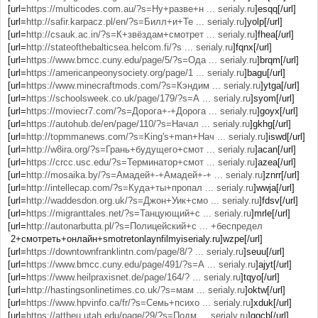
[url=
https://multicodes.com.au/?s=Ну+разве+н ... serialy.ru
]esqq[/url]
[url=
http://safir.karpacz.pl/en/?s=Билл+и+Те ... serialy.ru
]yolp[/url]
[url=
http://csauk.ac.in/?s=К+звёздам+смотрет ... serialy.ru
]fhea[/url]
[url=
http://stateofthebalticsea.helcom.fi/?s ... serialy.ru
]fqnx[/url]
[url=
https://www.bmcc.cuny.edu/page/5/?s=Ода ... serialy.ru
]brqm[/url]
[url=
https://americanpeonysociety.org/page/1 ... serialy.ru
]bagu[/url]
[url=
https://www.minecraftmods.com/?s=Кэндим ... serialy.ru
]ytga[/url]
[url=
https://schoolsweek.co.uk/page/179/?s=А ... serialy.ru
]syom[/url]
[url=
https://moviecr7.com/?s=Дорога+-+Дорога ... serialy.ru
]goyx[/url]
[url=
https://autohub.de/en/page/110/?s=Начал ... serialy.ru
]gkhg[/url]
[url=
http://topmmanews.com/?s=King's+man+Нач ... serialy.ru
]iswd[/url]
[url=
http://w8ira.org/?s=Грань+будущего+смот ... serialy.ru
]acan[/url]
[url=
https://crcc.usc.edu/?s=Терминатор+смот ... serialy.ru
]azea[/url]
[url=
http://mosaika.by/?s=Амадей+-+Амадей+-+ ... serialy.ru
]znrr[/url]
[url=
http://intellecap.com/?s=Куда+ты+пропал ... serialy.ru
]wwja[/url]
[url=
http://waddesdon.org.uk/?s=Джон+Уик+смо ... serialy.ru
]fdsv[/url]
[url=
https://migranttales.net/?s=Танцующий+с ... serialy.ru
]mrle[/url]
[url=
http://autonarbutta.pl/?s=Полицейский+с ... +беспредел
2+смотреть+онлайн+smotretonlaynfilmyiserialy.ru]wzpe[/url]
[url=
https://downtownfranklintn.com/page/8/? ... serialy.ru
]seuu[/url]
[url=
https://www.bmcc.cuny.edu/page/491/?s=А ... serialy.ru
]ajyt[/url]
[url=
https://www.heilpraxisnet.de/page/164/? ... serialy.ru
]tqyo[/url]
[url=
http://hastingsonlinetimes.co.uk/?s=мам ... serialy.ru
]oktw[/url]
[url=
https://www.hpvinfo.ca/fr/?s=Семь+психо ... serialy.ru
]xduk[/url]
[url=
https://attheu.utah.edu/page/29/?s=Подм ... serialy.ru
]ggcb[/url]