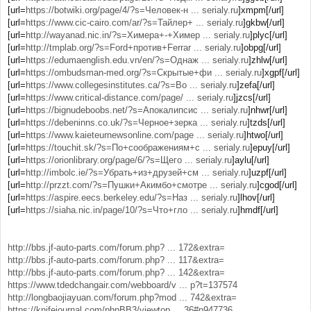
[url=
https://botwiki.org/page/4/?s=Человек-н ... serialy.ru
]xmpm[/url]
[url=
https://www.cic-cairo.com/ar/?s=Тайлер+ ... serialy.ru
]gkbw[/url]
[url=
http://wayanad.nic.in/?s=Химера+-+Химер ... serialy.ru
]plyc[/url]
[url=
http://tmplab.org/?s=Ford+против+Ferrar ... serialy.ru
]obpg[/url]
[url=
https://edumaenglish.edu.vn/en/?s=Однаж ... serialy.ru
]zhlw[/url]
[url=
https://ombudsman-med.org/?s=Скрытые+фи ... serialy.ru
]xgpf[/url]
[url=
https://www.collegesinstitutes.ca/?s=Во ... serialy.ru
]zefa[/url]
[url=
https://www.critical-distance.com/page/ ... serialy.ru
]jzcs[/url]
[url=
https://bignudeboobs.net/?s=Апокалипсис ... serialy.ru
]nhwr[/url]
[url=
https://debeninns.co.uk/?s=Черное+зерка ... serialy.ru
]tzds[/url]
[url=
https://www.kaieteurnewsonline.com/page ... serialy.ru
]htwo[/url]
[url=
https://touchit.sk/?s=По+соображениям+с ... serialy.ru
]epuy[/url]
[url=
https://orionlibrary.org/page/6/?s=Щего ... serialy.ru
]aylu[/url]
[url=
http://imbolc.ie/?s=Убрать+из+друзей+см ... serialy.ru
]uzpf[/url]
[url=
http://przzt.com/?s=Пушки+Акимбо+смотре ... serialy.ru
]cgod[/url]
[url=
https://aspire.eecs.berkeley.edu/?s=Наз ... serialy.ru
]lhov[/url]
[url=
https://siaha.nic.in/page/10/?s=Что+гло ... serialy.ru
]hmdf[/url]
http://bbs.jf-auto-parts.com/forum.php? ... 172&extra=
http://bbs.jf-auto-parts.com/forum.php? ... 117&extra=
http://bbs.jf-auto-parts.com/forum.php? ... 142&extra=
https://www.tdedchangair.com/webboard/v ... p?t=137574
http://longbaojiayuan.com/forum.php?mod ... 742&extra=
https://knifejournal.com/phpBB3/viewtop ... 36#p947736