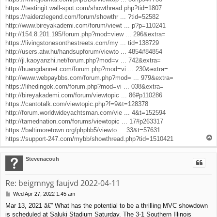
https://testingit.wall-spot.com/showthread.php?tid=1807
https://raiderzlegend.com/forum/showthr ... ?tid=52582
http://www.bireyakademi.com/forum/viewt ... p?p=110241
http://154.8.201.195/forum.php?mod=view ... 296&extra=
https://livingstonesonthestreets.com/my ... tid=138729
http://users.atw.hu/handsupforum/viewto ... 4854#84854
http://jl.kaoyanzhi.net/forum.php?mod=v ... 742&extra=
http://huangdannet.com/forum.php?mod=vi ... 230&extra=
http://www.webpaybbs.com/forum.php?mod= ... 979&extra=
https://lihedingok.com/forum.php?mod=vi ... 038&extra=
http://bireyakademi.com/forum/viewtopic ... 86#p110286
https://cantotalk.com/viewtopic.php?f=9&t=128378
http://forum.worldwideyachtsman.com/vie ... 4&t=152594
http://tamednation.com/forums/viewtopic ... 17#p263317
https://baltimoretown.org/phpbb5/viewto ... 33&t=57631
T
https://support-247.com/mybb/showthread.php?tid=1510421
o
p
Stevenacouh
Re: beigmnyg faujvd 2022-04-11
Wed Apr 27, 2022 1:45 am
P
o
Mar 13, 2021 â€” What has the potential to be a thrilling MVC showdown
s
is scheduled at Saluki Stadium Saturday. The 3-1 Southern Illinois
t