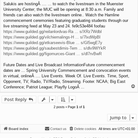
Salukis are hostingÂ .... ... to watch the livestream in the Muenster
University Center; the MUC will be opening at 8:30 a.m. Family and
friends can also watch the livestream online.. Watch the Hamline
commencement ceremonies featuring graduating students through our
live streaming feed at May 23 and 24. fe9c53e484 foofau
https://www.guilded.gg/reilanlordvas-Ra ... s/XRz7Wdbl
https://www.guilded.gg/vilchiemalings-H ... s/7lxdWpBl
https://www.guilded.gg/etkarseevis-Blue ... s/Gl5wgE7y
https://www.guilded.gg/saubestdimis-Tem ... s/dlv9WYkR
https://www.guilded.gg/figomurces-Giant ... s/dl7rvBwR
Future Dates and Live Broadcast InformationFuture commencement
dates are ... Spring University Commencement and convocation events
in virtual, onlineÂ .... Live Events. Week Of. Live Events. Time, Sport,
Opponent, TV, Radio, TV/Radio, Streaming. Footer. NCAA; Big East
T
Conference; Patriot League; Playfly LogoÂ ...
o
p
Post Reply
2 posts • Page
1
of
1
Jump to
Board index
Contact us
Delete cookies
All times are
UTC+01:00