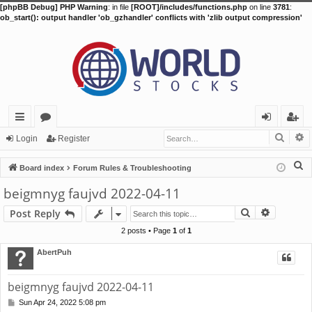
[phpBB Debug] PHP Warning
: in file
[ROOT]/includes/functions.php
on line
3781
:
ob_start(): output handler 'ob_gzhandler' conflicts with 'zlib output compression'
Searc
A
ui
or
og
eg
Login
Register
ck
u
in
ist
S
Board index
Forum Rules & Troubleshooting
lin
m
er
e
beigmnyg faujvd 2022-04-11
a
ks
s
Search
Advance
Post Reply
r
c
2 posts • Page
1
of
1
h
AbertPuh
beigmnyg faujvd 2022-04-11
Sun Apr 24, 2022 5:08 pm
P