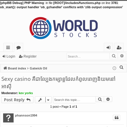
[phpBB Debug] PHP Warning
: in file
[ROOT]/includes/functions.php
on line
3781
:
ob_start(): output handler 'ob_gzhandler' conflicts with 'zlib output compression'
Searc
A
ui
or
og
eg
Login
Register
ck
u
in
ist
S
Board index
Gatwick Oil
lin
m
er
e
Sexy casino គឺជាល្បែងកម្សាន្តដែលកំពូលពេញនិយមនៅ
a
ks
s
អាស៊ី
r
Moderator:
kev yorks
c
Search
Advance
Post Reply
h
1 post • Page
1
of
1
phannson1994