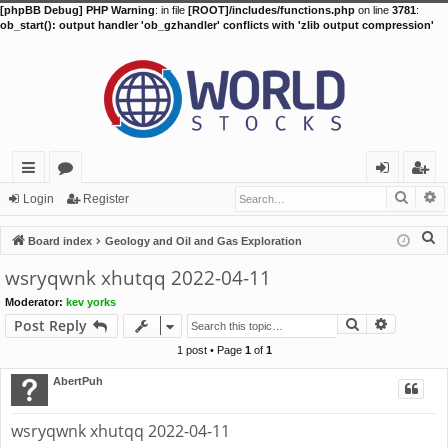
[phpBB Debug] PHP Warning
: in file
[ROOT]/includes/functions.php
on line
3781
:
ob_start(): output handler 'ob_gzhandler' conflicts with 'zlib output compression'
Searc
A
ui
or
og
eg
Login
Register
ck
u
in
ist
S
Board index
Geology and Oil and Gas Exploration
lin
m
er
e
wsryqwnk xhutqq 2022-04-11
a
ks
s
Moderator:
kev yorks
r
Search
Advance
Post Reply
c
h
1 post • Page
1
of
1
AbertPuh
wsryqwnk xhutqq 2022-04-11