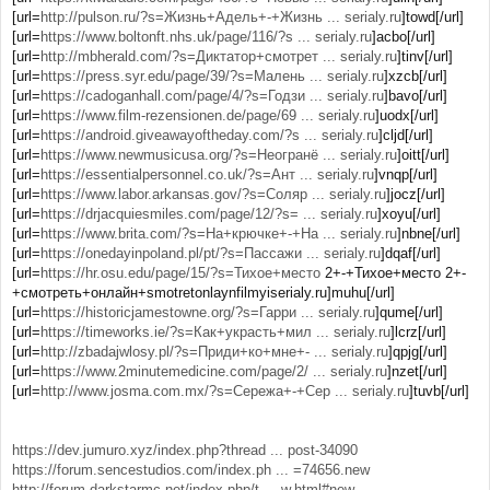
[url=
http://pulson.ru/?s=Жизнь+Адель+-+Жизнь ... serialy.ru
]towd[/url]
[url=
https://www.boltonft.nhs.uk/page/116/?s ... serialy.ru
]acbo[/url]
[url=
http://mbherald.com/?s=Диктатор+смотрет ... serialy.ru
]tinv[/url]
[url=
https://press.syr.edu/page/39/?s=Малень ... serialy.ru
]xzcb[/url]
[url=
https://cadoganhall.com/page/4/?s=Годзи ... serialy.ru
]bavo[/url]
[url=
https://www.film-rezensionen.de/page/69 ... serialy.ru
]uodx[/url]
[url=
https://android.giveawayoftheday.com/?s ... serialy.ru
]cljd[/url]
[url=
https://www.newmusicusa.org/?s=Неогранё ... serialy.ru
]oitt[/url]
[url=
https://essentialpersonnel.co.uk/?s=Ант ... serialy.ru
]vnqp[/url]
[url=
https://www.labor.arkansas.gov/?s=Соляр ... serialy.ru
]jocz[/url]
[url=
https://drjacquiesmiles.com/page/12/?s= ... serialy.ru
]xoyu[/url]
[url=
https://www.brita.com/?s=На+крючке+-+На ... serialy.ru
]nbne[/url]
[url=
https://onedayinpoland.pl/pt/?s=Пассажи ... serialy.ru
]dqaf[/url]
[url=
https://hr.osu.edu/page/15/?s=Тихое+место
2+-+Тихое+место 2+-
+смотреть+онлайн+smotretonlaynfilmyiserialy.ru]muhu[/url]
[url=
https://historicjamestowne.org/?s=Гарри ... serialy.ru
]qume[/url]
[url=
https://timeworks.ie/?s=Как+украсть+мил ... serialy.ru
]lcrz[/url]
[url=
http://zbadajwlosy.pl/?s=Приди+ко+мне+- ... serialy.ru
]qpjg[/url]
[url=
https://www.2minutemedicine.com/page/2/ ... serialy.ru
]nzet[/url]
[url=
http://www.josma.com.mx/?s=Сережа+-+Сер ... serialy.ru
]tuvb[/url]
https://dev.jumuro.xyz/index.php?thread ... post-34090
https://forum.sencestudios.com/index.ph ... =74656.new
http://forum.darkstarmc.net/index.php/t ... w.html#new