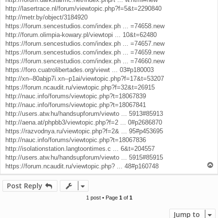
http://lasertrace.nl/forum/viewtopic.php?f=5&t=2290840
http://metr.by/object/3184920
https://forum.sencestudios.com/index.ph ... =74658.new
http://forum.olimpia-kowary.pl/viewtopi ... 10&t=62480
https://forum.sencestudios.com/index.ph ... =74657.new
https://forum.sencestudios.com/index.ph ... =74659.new
https://forum.sencestudios.com/index.ph ... =74660.new
https://foro.cuatrolibertades.org/viewt ... 03#p180003
http://xn--80abjp7i.xn--p1ai/viewtopic.php?f=17&t=53207
https://forum.ncaudit.ru/viewtopic.php?f=32&t=26915
http://nauc.info/forums/viewtopic.php?t=18067839
http://nauc.info/forums/viewtopic.php?t=18067841
http://users.atw.hu/handsupforum/viewto ... 5913#85913
http://aena.at/phpbb3/viewtopic.php?f=2 ... 0#p2686870
https://razvodnya.ru/viewtopic.php?f=2& ... 95#p453695
http://nauc.info/forums/viewtopic.php?t=18067836
http://isolationstation.langtoontimes.c ... 6&t=204557
http://users.atw.hu/handsupforum/viewto ... 5915#85915
T
https://forum.ncaudit.ru/viewtopic.php? ... 48#p160748
o
p
Post Reply
1 post • Page
1
of
1
Jump to