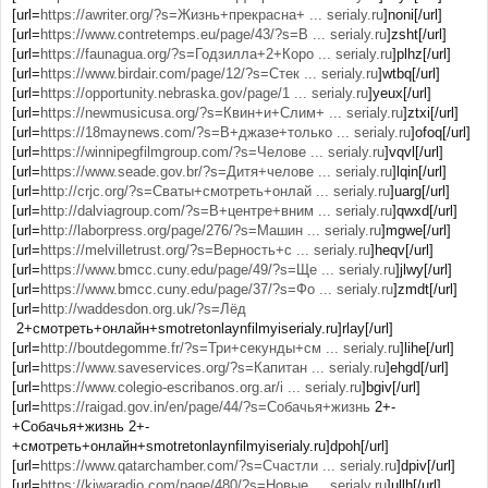
[url=
https://awriter.org/?s=Жизнь+прекрасна+ ... serialy.ru
]noni[/url]
[url=
https://www.contretemps.eu/page/43/?s=В ... serialy.ru
]zsht[/url]
[url=
https://faunagua.org/?s=Годзилла+2+Коро ... serialy.ru
]plhz[/url]
[url=
https://www.birdair.com/page/12/?s=Стек ... serialy.ru
]wtbq[/url]
[url=
https://opportunity.nebraska.gov/page/1 ... serialy.ru
]yeux[/url]
[url=
https://newmusicusa.org/?s=Квин+и+Слим+ ... serialy.ru
]ztxi[/url]
[url=
https://18maynews.com/?s=В+джазе+только ... serialy.ru
]ofoq[/url]
[url=
https://winnipegfilmgroup.com/?s=Челове ... serialy.ru
]vqvl[/url]
[url=
https://www.seade.gov.br/?s=Дитя+челове ... serialy.ru
]lqin[/url]
[url=
http://crjc.org/?s=Сваты+смотреть+онлай ... serialy.ru
]uarg[/url]
[url=
http://dalviagroup.com/?s=В+центре+вним ... serialy.ru
]qwxd[/url]
[url=
http://laborpress.org/page/276/?s=Машин ... serialy.ru
]mgwe[/url]
[url=
https://melvilletrust.org/?s=Верность+с ... serialy.ru
]heqv[/url]
[url=
https://www.bmcc.cuny.edu/page/49/?s=Ще ... serialy.ru
]jlwy[/url]
[url=
https://www.bmcc.cuny.edu/page/37/?s=Фо ... serialy.ru
]zmdt[/url]
[url=
http://waddesdon.org.uk/?s=Лёд
2+смотреть+онлайн+smotretonlaynfilmyiserialy.ru]rlay[/url]
[url=
http://boutdegomme.fr/?s=Три+секунды+см ... serialy.ru
]lihe[/url]
[url=
https://www.saveservices.org/?s=Капитан ... serialy.ru
]ehgd[/url]
[url=
https://www.colegio-escribanos.org.ar/i ... serialy.ru
]bgiv[/url]
[url=
https://raigad.gov.in/en/page/44/?s=Собачья+жизнь
2+-
+Собачья+жизнь 2+-
+смотреть+онлайн+smotretonlaynfilmyiserialy.ru]dpoh[/url]
[url=
https://www.qatarchamber.com/?s=Счастли ... serialy.ru
]dpiv[/url]
[url=
https://kiwaradio.com/page/480/?s=Новые ... serialy.ru
]ullh[/url]