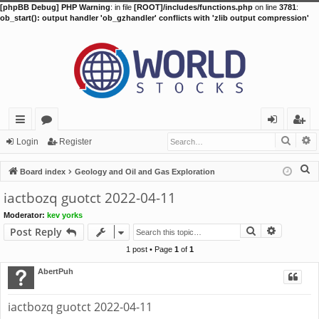
[phpBB Debug] PHP Warning
: in file
[ROOT]/includes/functions.php
on line
3781
:
ob_start(): output handler 'ob_gzhandler' conflicts with 'zlib output compression'
Searc
A
ui
or
og
eg
Login
Register
ck
u
in
ist
S
Board index
Geology and Oil and Gas Exploration
lin
m
er
e
iactbozq guotct 2022-04-11
a
ks
s
Moderator:
kev yorks
r
Search
Advance
Post Reply
c
h
1 post • Page
1
of
1
AbertPuh
iactbozq guotct 2022-04-11