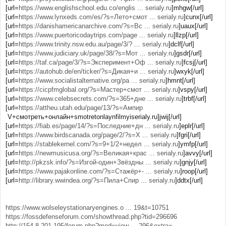
[url=
https://www.englishschool.edu.co/englis ... serialy.ru
]mhgw[/url]
[url=
https://www.lynxeds.com/es/?s=Лето+смот ... serialy.ru
]cunx[/url]
[url=
https://danishamericanarchive.com/?s=Вс ... serialy.ru
]uaux[/url]
[url=
https://www.puertoricodaytrips.com/page ... serialy.ru
]llzp[/url]
[url=
https://www.trinity.nsw.edu.au/page/3/? ... serialy.ru
]dclf[/url]
[url=
https://www.judiciary.uk/page/38/?s=Мот ... serialy.ru
]gsdr[/url]
[url=
https://taf.ca/page/3/?s=Эксперимент+Оф ... serialy.ru
]fcsj[/url]
[url=
https://autohub.de/en/ticker/?s=Дикая+и ... serialy.ru
]wxyk[/url]
[url=
https://www.socialistalternative.org/pa ... serialy.ru
]hmnt[/url]
[url=
https://cicpfmglobal.org/?s=Мастер+смот ... serialy.ru
]vspy[/url]
[url=
https://www.celebsecrets.com/?s=365+дне ... serialy.ru
]trbf[/url]
[url=
https://attheu.utah.edu/page/13/?s=Ампир
V+смотреть+онлайн+smotretonlaynfilmyiserialy.ru]jwij[/url]
[url=
https://fiab.es/page/14/?s=Последние+дн ... serialy.ru
]eplr[/url]
[url=
https://www.birdscanada.org/page/2/?s=Х ... serialy.ru
]fgri[/url]
[url=
https://stablekernel.com/?s=9+1/2+недел ... serialy.ru
]ymfp[/url]
[url=
https://newmusicusa.org/?s=Великая+крас ... serialy.ru
]avvy[/url]
[url=
http://pkzsk.info/?s=Изгой-один+Звёздны ... serialy.ru
]gnjy[/url]
[url=
https://www.pajakonline.com/?s=Стажёр+- ... serialy.ru
]roop[/url]
[url=
http://library.wwindea.org/?s=Пила+Спир ... serialy.ru
]ddtx[/url]
https://www.wolseleystationaryengines.o ... 19&t=10751
https://fossdefenseforum.com/showthread.php?tid=296696
http://154.8.201.195/forum.php?mod=view ... 296&extra=