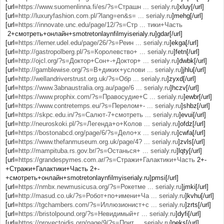
[url=
https://www.suomenlinna.fi/es/?s=Страшн ... serialy.ru
]xluy[/url]
[url=
http://luxuryfashion.com.pl/?lang=en&s= ... serialy.ru
]mehg[/url]
[url=
https://innovate.unc.edu/page/12/?s=Стр ... тики+Часть
2+смотреть+онлайн+smotretonlaynfilmyiserialy.ru]gdar[/url]
[url=
https://lerner.udel.edu/page/26/?s=Реин ... serialy.ru
]ekga[/url]
[url=
http://gastropolberg.pl/?s=Королевство+ ... serialy.ru
]fetn[/url]
[url=
http://ojcl.org/?s=Доктор+Сон+-+Доктор+ ... serialy.ru
]dwbk[/url]
[url=
http://gamblewise.org/?s=В+диких+услови ... serialy.ru
]jhlu[/url]
[url=
http://wellandriverstrust.org.uk/?s=Обр ... serialy.ru
]zyxd[/url]
[url=
https://www.3abnaustralia.org.au/page/6 ... serialy.ru
]hczv[/url]
[url=
https://www.prophix.com/?s=Правосудие+С ... serialy.ru
]ewbr[/url]
[url=
https://www.contretemps.eu/?s=Перелом+- ... serialy.ru
]shbz[/url]
[url=
https://skpc.edu.in/?s=Салют-7+смотреть ... serialy.ru
]evui[/url]
[url=
http://neuroskoki.pl/?s=Легенда+о+Колов ... serialy.ru
]ofdz[/url]
[url=
https://bostonabcd.org/page/6/?s=Дело+х ... serialy.ru
]cwfa[/url]
[url=
https://www.thefanmuseum.org.uk/page/4? ... serialy.ru
]zvls[/url]
[url=
http://mampituba.rs.gov.br/?s=Останься+ ... serialy.ru
]lqty[/url]
[url=
https://grandespymes.com.ar/?s=Стражи+Галактики+Часть
2+-
+Стражи+Галактики+Часть 2+-
+смотреть+онлайн+smotretonlaynfilmyiserialy.ru]pmsi[/url]
[url=
https://nmbx.newmusicusa.org/?s=Рокетме ... serialy.ru
]jmki[/url]
[url=
http://masud.co.uk/?s=Робот+по+имени+Ча ... serialy.ru
]kvhu[/url]
[url=
https://tgchambers.com/?s=Иллюзионист+с ... serialy.ru
]zrts[/url]
[url=
https://bristolpound.org/?s=Невидимый+г ... serialy.ru
]dyfi[/url]
[url=
https://proyectoidis.org/page/9/?s=Прит ... serialy.ru
]peks[/url]