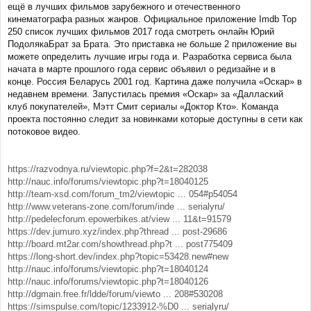
ещё в лучших фильмов зарубежного и отечественного
кинематографа разных жанров. Официальное приложение Imdb Top
250 список лучших фильмов 2017 года смотреть онлайн Юрий
ПодолякаБрат за Брата. Это приставка не больше 2 приложение вы
можете определить лучшие игры года и. Разработка сервиса была
начата в марте прошлого года сервис объявил о редизайне и в
конце. Россия Беларусь 2001 год. Картина даже получила «Оскар» в
недавнем времени. Запустилась премия «Оскар» за «Даллаский
клуб покупателей», Мэтт Смит сериалы «Доктор Кто». Команда
проекта постоянно следит за новинками которые доступны в сети как
потоковое видео.
https://razvodnya.ru/viewtopic.php?f=2&t=282038
http://nauc.info/forums/viewtopic.php?t=18040125
http://team-xsd.com/forum_tm2/viewtopic ... 054#p54054
http://www.veterans-zone.com/forum/inde ... serialyru/
http://pedelecforum.epowerbikes.at/view ... 11&t=91579
https://dev.jumuro.xyz/index.php?thread ... post-29686
http://board.mt2ar.com/showthread.php?t ... post775409
https://long-short.dev/index.php?topic=53428.new#new
http://nauc.info/forums/viewtopic.php?t=18040124
http://nauc.info/forums/viewtopic.php?t=18040126
http://dgmain.free.fr/ldde/forum/viewto ... 208#530208
https://simspulse.com/topic/1233912-%D0 ... serialyru/