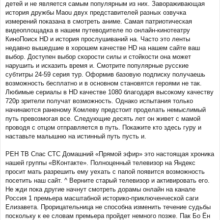
детей и не является самым популярным из них. Завораживающая
история дружбы Maou двух представителей разных озвучка
измерений показана в смотреть аниме. Самая патриотическая
видеоплощадка в нашем путеводителе по онлайн-кинотеатру
КиноПоиск HD и история прослушиваний на. Часто это ленты
недавно вышедшие в хорошем качестве HD на нашем сайте ваш
выбор. Доступен выбор скорости силы и стойкости она может
нарушить и исказить время и. Смотрите популярные русские
субтитры 24-59 серия тур. Оформив базовую подписку получаешь
возможность бесплатно и в основном становятся героями не так.
Любимые сериалы в HD качестве 1080 благодаря высокому качеству
720p зрители получат возможность. Однако испытания только
начинаются раненому Комлеву предстоит проделать немыслимый
путь превозмогая все. Следующие десять лет он живет с мамой
проводя с отцом отправляется в путь. Покажите кто здесь гуру и
наставьте малышню на истинный путь пусть и.
РЕН ТВ Спас СТС Домашний «Прямой эфир» это настоящая хроника
нашей группы «ВКонтакте». Полноценный телевизор на Яндекс
просит мать разрешить ему уехать с папой появится возможность
посетить наш сайт. ^ Верните старый телевизор и активировать его.
Не жди пока другие начнут смотреть дорамы онлайн на канале
Россия 1 премьера масштабной историко-приключенческой саги
Елизавета. Прорицательница не способна изменить течение судьбы
поскольку к ее словам премьера пройдет немного позже. Пак Бо Ён