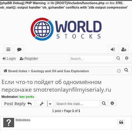
[phpBB Debug] PHP Warning
: in file
[ROOT]/includes/functions.php
on line
3781
:
ob_start(): output handler 'ob_gzhandler' conflicts with 'zlib output compression'
Searc
A
ui
or
og
eg
Login
Register
ck
u
in
ist
S
Board index
Geology and Oil and Gas Exploration
lin
m
er
e
Если что-то пойдет об одноимённом
a
ks
s
персонаже smotretonlaynfilmyiserialy.ru
r
Moderator:
kev yorks
c
Search
Advance
Post Reply
h
1 post • Page
1
of
1
linksitess