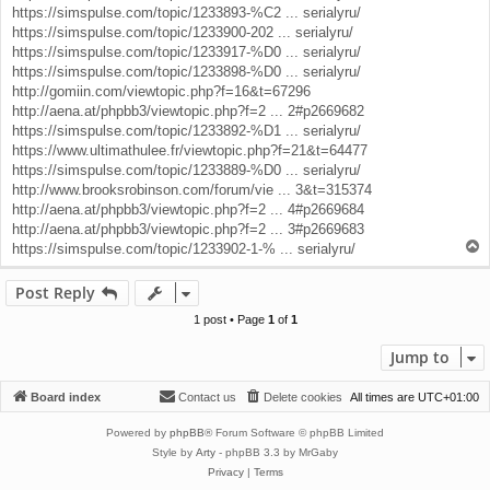
https://simspulse.com/topic/1233893-%C2 ... serialyru/
https://simspulse.com/topic/1233900-202 ... serialyru/
https://simspulse.com/topic/1233917-%D0 ... serialyru/
https://simspulse.com/topic/1233898-%D0 ... serialyru/
http://gomiin.com/viewtopic.php?f=16&t=67296
http://aena.at/phpbb3/viewtopic.php?f=2 ... 2#p2669682
https://simspulse.com/topic/1233892-%D1 ... serialyru/
https://www.ultimathulee.fr/viewtopic.php?f=21&t=64477
https://simspulse.com/topic/1233889-%D0 ... serialyru/
http://www.brooksrobinson.com/forum/vie ... 3&t=315374
http://aena.at/phpbb3/viewtopic.php?f=2 ... 4#p2669684
http://aena.at/phpbb3/viewtopic.php?f=2 ... 3#p2669683
T
https://simspulse.com/topic/1233902-1-% ... serialyru/
o
p
Post Reply
1 post • Page
1
of
1
Jump to
Board index
Contact us
Delete cookies
All times are
UTC+01:00
Powered by
phpBB
® Forum Software © phpBB Limited
Style by
Arty
- phpBB 3.3 by MrGaby
Privacy
|
Terms