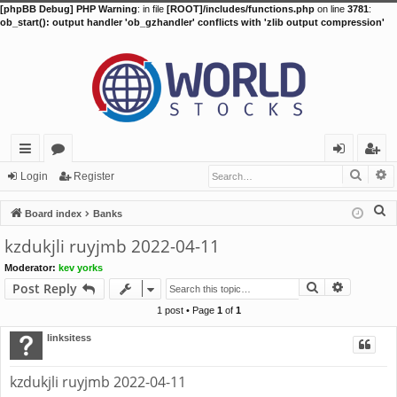
[phpBB Debug] PHP Warning
: in file
[ROOT]/includes/functions.php
on line
3781
:
ob_start(): output handler 'ob_gzhandler' conflicts with 'zlib output compression'
Searc
A
ui
or
og
eg
Login
Register
ck
u
in
ist
S
Board index
Banks
lin
m
er
e
kzdukjli ruyjmb 2022-04-11
a
ks
s
Moderator:
kev yorks
r
Search
Advance
Post Reply
c
h
1 post • Page
1
of
1
linksitess
kzdukjli ruyjmb 2022-04-11