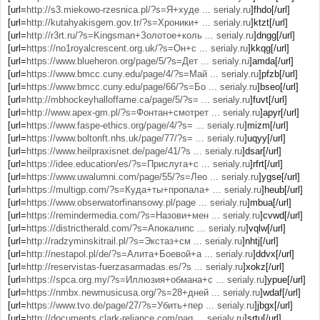
[url=
http://s3.miekowo-rzesnica.pl/?s=Я+худе ... serialy.ru
]fhdo[/url]
[url=
http://kutahyakisgem.gov.tr/?s=Хроники+ ... serialy.ru
]ktzt[/url]
[url=
http://r3rt.ru/?s=Kingsman+Золотое+коль ... serialy.ru
]dngg[/url]
[url=
https://no1royalcrescent.org.uk/?s=Он+с ... serialy.ru
]kkqg[/url]
[url=
https://www.blueheron.org/page/5/?s=Дет ... serialy.ru
]amda[/url]
[url=
https://www.bmcc.cuny.edu/page/4/?s=Май ... serialy.ru
]pfzb[/url]
[url=
https://www.bmcc.cuny.edu/page/66/?s=Бо ... serialy.ru
]bseo[/url]
[url=
http://mbhockeyhalloffame.ca/page/5/?s= ... serialy.ru
]fuvt[/url]
[url=
http://www.apex-gm.pl/?s=Фонтан+смотрет ... serialy.ru
]apyr[/url]
[url=
https://www.faspe-ethics.org/page/4/?s= ... serialy.ru
]mizm[/url]
[url=
https://www.boltonft.nhs.uk/page/77/?s= ... serialy.ru
]uqyy[/url]
[url=
https://www.heilpraxisnet.de/page/41/?s ... serialy.ru
]dsar[/url]
[url=
https://idee.education/es/?s=Прислуга+с ... serialy.ru
]rfrt[/url]
[url=
https://www.uwalumni.com/page/55/?s=Лео ... serialy.ru
]ygse[/url]
[url=
https://multigp.com/?s=Куда+ты+пропала+ ... serialy.ru
]heub[/url]
[url=
https://www.obserwatorfinansowy.pl/page ... serialy.ru
]mbua[/url]
[url=
https://remindermedia.com/?s=Назови+мен ... serialy.ru
]cvwd[/url]
[url=
https://districtherald.com/?s=Апокалипс ... serialy.ru
]vqlw[/url]
[url=
http://radzyminskitrail.pl/?s=Экстаз+см ... serialy.ru
]nhtj[/url]
[url=
http://nestapol.pl/de/?s=Алита+Боевой+а ... serialy.ru
]ddvx[/url]
[url=
http://reservistas-fuerzasarmadas.es/?s ... serialy.ru
]xokz[/url]
[url=
https://spca.org.my/?s=Иллюзия+обмана+с ... serialy.ru
]ypue[/url]
[url=
https://nmbx.newmusicusa.org/?s=28+дней ... serialy.ru
]wdaf[/url]
[url=
https://www.tvo.de/page/27/?s=Убить+пер ... serialy.ru
]jbgx[/url]
[url=
http://documents.clark-reliance.com/pag ... serialy.ru
]srtu[/url]