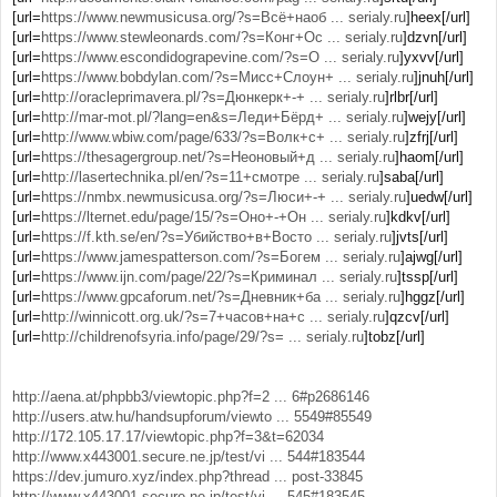
[url=
https://www.newmusicusa.org/?s=Всё+наоб ... serialy.ru
]heex[/url]
[url=
https://www.stewleonards.com/?s=Конг+Ос ... serialy.ru
]dzvn[/url]
[url=
https://www.escondidograpevine.com/?s=О ... serialy.ru
]yxvv[/url]
[url=
https://www.bobdylan.com/?s=Мисс+Слоун+ ... serialy.ru
]jnuh[/url]
[url=
http://oracleprimavera.pl/?s=Дюнкерк+-+ ... serialy.ru
]rlbr[/url]
[url=
http://mar-mot.pl/?lang=en&s=Леди+Бёрд+ ... serialy.ru
]wejy[/url]
[url=
http://www.wbiw.com/page/633/?s=Волк+с+ ... serialy.ru
]zfrj[/url]
[url=
https://thesagergroup.net/?s=Неоновый+д ... serialy.ru
]haom[/url]
[url=
http://lasertechnika.pl/en/?s=11+смотре ... serialy.ru
]saba[/url]
[url=
https://nmbx.newmusicusa.org/?s=Люси+-+ ... serialy.ru
]uedw[/url]
[url=
https://lternet.edu/page/15/?s=Оно+-+Он ... serialy.ru
]kdkv[/url]
[url=
https://f.kth.se/en/?s=Убийство+в+Восто ... serialy.ru
]jvts[/url]
[url=
https://www.jamespatterson.com/?s=Богем ... serialy.ru
]ajwg[/url]
[url=
https://www.ijn.com/page/22/?s=Криминал ... serialy.ru
]tssp[/url]
[url=
https://www.gpcaforum.net/?s=Дневник+ба ... serialy.ru
]hggz[/url]
[url=
http://winnicott.org.uk/?s=7+часов+на+с ... serialy.ru
]qzcv[/url]
[url=
http://childrenofsyria.info/page/29/?s= ... serialy.ru
]tobz[/url]
http://aena.at/phpbb3/viewtopic.php?f=2 ... 6#p2686146
http://users.atw.hu/handsupforum/viewto ... 5549#85549
http://172.105.17.17/viewtopic.php?f=3&t=62034
http://www.x443001.secure.ne.jp/test/vi ... 544#183544
https://dev.jumuro.xyz/index.php?thread ... post-33845
http://www.x443001.secure.ne.jp/test/vi ... 545#183545