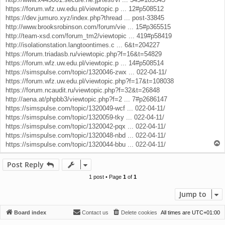
https://forum.wfz.uw.edu.pl/viewtopic.p ... 12#p508512
https://dev.jumuro.xyz/index.php?thread ... post-33845
http://www.brooksrobinson.com/forum/vie ... 15#p365515
http://team-xsd.com/forum_tm2/viewtopic ... 419#p58419
http://isolationstation.langtoontimes.c ... 6&t=204227
https://forum.triadasb.ru/viewtopic.php?f=16&t=54829
https://forum.wfz.uw.edu.pl/viewtopic.p ... 14#p508514
https://simspulse.com/topic/1320046-zwx ... 022-04-11/
https://forum.wfz.uw.edu.pl/viewtopic.php?f=17&t=108038
https://forum.ncaudit.ru/viewtopic.php?f=32&t=26848
http://aena.at/phpbb3/viewtopic.php?f=2 ... 7#p2686147
https://simspulse.com/topic/1320049-wcf ... 022-04-11/
https://simspulse.com/topic/1320059-tky ... 022-04-11/
https://simspulse.com/topic/1320042-pqx ... 022-04-11/
https://simspulse.com/topic/1320048-nbd ... 022-04-11/
T
https://simspulse.com/topic/1320044-bbu ... 022-04-11/
o
p
Post Reply
1 post • Page
1
of
1
Jump to
Board index
Contact us
Delete cookies
All times are
UTC+01:00