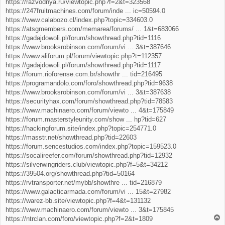
https://razvodnya.ru/viewtopic.php?f=2&t=323568
https://247fruitmachines.com/forum/inde ... ic=50594.0
https://www.calabozo.cl/index.php?topic=334603.0
https://atsgmembers.com/memarea/forums/ ... 1&t=683066
https://gadajdowoli.pl/forum/showthread.php?tid=1116
https://www.brooksrobinson.com/forum/vi ... 3&t=387646
https://www.aliforum.pl/forum/viewtopic.php?t=112357
https://gadajdowoli.pl/forum/showthread.php?tid=1117
https://forum.rioforense.com.br/showthr ... tid=216495
https://programandolo.com/foro/showthread.php?tid=9638
https://www.brooksrobinson.com/forum/vi ... 3&t=387638
https://securityhax.com/forum/showthread.php?tid=78583
https://www.machinaero.com/forum/viewto ... 4&t=175849
https://forum.masterstyleunity.com/show ... hp?tid=627
https://hackingforum.site/index.php?topic=254771.0
https://masstr.net/showthread.php?tid=22603
https://forum.sencestudios.com/index.php?topic=159523.0
https://socalireefer.com/forum/showthread.php?tid=12932
https://silverwingriders.club/viewtopic.php?f=5&t=34212
https://39504.org/showthread.php?tid=50164
https://rvtransporter.net/mybb/showthre ... tid=216879
https://www.galacticarmada.com/forum/vi ... 15&t=27982
https://warez-bb.site/viewtopic.php?f=4&t=131132
https://www.machinaero.com/forum/viewto ... 3&t=175845
T
https://ntrclan.com/foro/viewtopic.php?f=2&t=1809