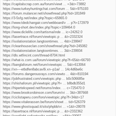
s
https://capitalscrap.com.au/forum/viewt ... =3&t=73882
t
https://www.turkeyhuntingchat.com/forum ... 5&t=975193
https://forum.mulancer.net/showthread.php?tid=181849
https://3-5sfg.net/index.php?topic=65865.0
https://www.tdedchangair.com/webboard/v ... p?t=172979
https://long-short.dev/index.php?topic=109464.0
https://www.diclelife.com/tartisma/inde ... ic=24262.0
https://lasertrace.nl/forum/viewtopic.p ... &t=2332324
https://isolationstation.langtoontimes. ... 4&t=239947
https://cleanhouseclan.com/showthread.php?tid=245082
https://isolationstation.langtoontimes. ... 3&t=239934
https://dls.wtfincint.com/thread-8704.html
https://what-is.com.ua/forum/viewtopic.php?f=65&t=66793
https://banglaforum.net/forum/viewtopic ... 5&t=613064
https://xn----etbdfen8abcav8i.xn--p1ai/ ... 14c4d6be6c
https://forums.dangerousrays.com/viewto ... 4&t=810194
https://jobfrustrated.com/viewtopic.php ... b0c506685e
https://shishaforum.pl/viewtopic.php?f= ... b8bdb355d1
https://hipertekspeed.net/forums/index. ... c=725470.0
https://www.brooksrobinson.com/forum/vi ... 3&t=387668
https://ciclistaperu.com/foro/viewtopic.php?f=34&t=17
https://www.vitalerassen.be/forum/showt ... tid=526379
https://www.ghostsquad.it/sito/phpbb/vi ... =1&t=28078
https://lasertrace.nl/forum/viewtopic.p ... &t=2332362
https://spotlight.radiantwaltz.net/foru ... =8&t=33097