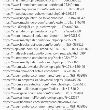
https://shishaforum.pl/viewtopic.php?f= ... b6ed0d6c52
https://www.littleredhomeschool.net/thread-27349.html
https://gameplayconnect.com/boards2/sho ... ?tid=20623
https://mixparlays.com/showthread.php?tid=126154
https://www.nongbuabrm.go.th/webboard/v ... 9984710542
https://www.machinaero.com/forum/viewto ... 3&t=175848
https://xn--80abjp7i.xn--p1ai/viewtopic ... 17&t=60264
https://shishaforum.pl/viewtopic.php?f= ... 27a5e45c60
https://therainbowscollective.com/forum ... ic=10361.0
https://www.medflyfish.com/index.php?topic=155891.0
https://www.brooksrobinson.com/forum/vi ... 3&t=387515
https://kopikade.com.au/Thread-%E1%9E%8 ... INO-ONLINE
https://mathieubreard.com/forum/showthread.php?tid=3994
https://sunroomsmd.com/index.php?topic=932427.0
https://www.medflyfish.com/index.php?topic=155882.0
https://forum.wfz.uw.edu.pl/viewtopic.php?f=17&t=136449
https://therainbowscollective.com/forum ... ic=10348.0
https://atsgmembers.com/memarea/forums/ ... 3&t=682987
https://forum.amperak.cz/viewtopic.php?f=26&t=48936
https://forum.sencestudios.com/index.php?topic=159551.0
https://forums.talktaiwan.org/smf/index ... ic=11319.0
https://www.galacticarmada.com/forum/vi ... 81507f618d
https://www.aliforum.pl/forum/viewtopic.php?t=112357
https://www.hackrule.com/showthread.php?tid=11676
https://atsgmembers.com/memarea/forums/ ... 0&t=682959