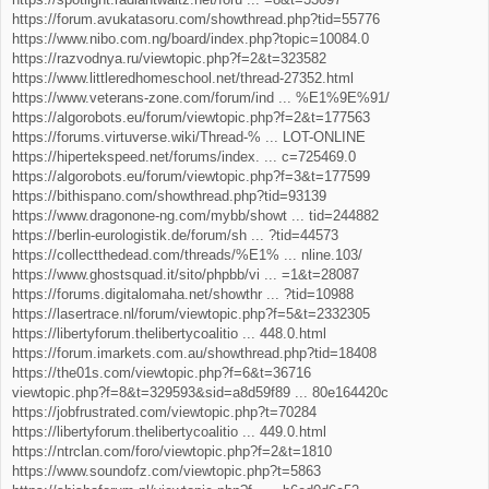
https://forum.avukatasoru.com/showthread.php?tid=55776
https://www.nibo.com.ng/board/index.php?topic=10084.0
https://razvodnya.ru/viewtopic.php?f=2&t=323582
https://www.littleredhomeschool.net/thread-27352.html
https://www.veterans-zone.com/forum/ind ... %E1%9E%91/
https://algorobots.eu/forum/viewtopic.php?f=2&t=177563
https://forums.virtuverse.wiki/Thread-% ... LOT-ONLINE
https://hipertekspeed.net/forums/index. ... c=725469.0
https://algorobots.eu/forum/viewtopic.php?f=3&t=177599
https://bithispano.com/showthread.php?tid=93139
https://www.dragonone-ng.com/mybb/showt ... tid=244882
https://berlin-eurologistik.de/forum/sh ... ?tid=44573
https://collectthedead.com/threads/%E1% ... nline.103/
https://www.ghostsquad.it/sito/phpbb/vi ... =1&t=28087
https://forums.digitalomaha.net/showthr ... ?tid=10988
https://lasertrace.nl/forum/viewtopic.php?f=5&t=2332305
https://libertyforum.thelibertycoalitio ... 448.0.html
https://forum.imarkets.com.au/showthread.php?tid=18408
https://the01s.com/viewtopic.php?f=6&t=36716
viewtopic.php?f=8&t=329593&sid=a8d59f89 ... 80e164420c
https://jobfrustrated.com/viewtopic.php?t=70284
https://libertyforum.thelibertycoalitio ... 449.0.html
https://ntrclan.com/foro/viewtopic.php?f=2&t=1810
https://www.soundofz.com/viewtopic.php?t=5863