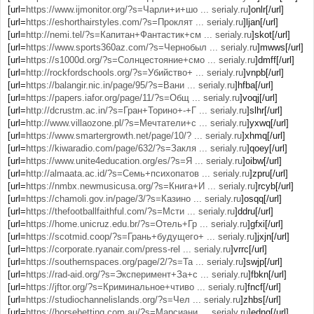
[url=
https://www.ijmonitor.org/?s=Чарли+и+шо ... serialy.ru
]onlr[/url]
[url=
https://eshorthairstyles.com/?s=Проклят ... serialy.ru
]ljan[/url]
[url=
http://nemi.tel/?s=Капитан+Фантастик+см ... serialy.ru
]skot[/url]
[url=
https://www.sports360az.com/?s=Чернобыл ... serialy.ru
]mwws[/url]
[url=
https://s1000d.org/?s=Солнцестояние+смо ... serialy.ru
]dmff[/url]
[url=
http://rockfordschools.org/?s=Убийство+ ... serialy.ru
]vnpb[/url]
[url=
https://balangir.nic.in/page/95/?s=Вани ... serialy.ru
]hfba[/url]
[url=
https://papers.iafor.org/page/11/?s=Общ ... serialy.ru
]voqj[/url]
[url=
http://dcrustm.ac.in/?s=Гран+Торино+-+Г ... serialy.ru
]slhr[/url]
[url=
http://www.villaozone.pl/?s=Мечтатели+с ... serialy.ru
]yxwq[/url]
[url=
https://www.smartergrowth.net/page/10/? ... serialy.ru
]xhmq[/url]
[url=
https://kiwaradio.com/page/632/?s=Закля ... serialy.ru
]qoey[/url]
[url=
https://www.unite4education.org/es/?s=Я ... serialy.ru
]oibw[/url]
[url=
http://almaata.ac.id/?s=Семь+психопатов ... serialy.ru
]zpru[/url]
[url=
https://nmbx.newmusicusa.org/?s=Книга+И ... serialy.ru
]rcyb[/url]
[url=
https://chamoli.gov.in/page/3/?s=Казино ... serialy.ru
]osqq[/url]
[url=
https://thefootballfaithful.com/?s=Мсти ... serialy.ru
]ddru[/url]
[url=
https://home.unicruz.edu.br/?s=Отель+Гр ... serialy.ru
]gfxi[/url]
[url=
https://scotmid.coop/?s=Грань+будущего+ ... serialy.ru
]jxjn[/url]
[url=
https://corporate.ryanair.com/press-rel ... serialy.ru
]vrrc[/url]
[url=
https://southernspaces.org/page/2/?s=Та ... serialy.ru
]swjp[/url]
[url=
https://rad-aid.org/?s=Эксперимент+За+с ... serialy.ru
]fbkn[/url]
[url=
https://jftor.org/?s=Криминальное+чтиво ... serialy.ru
]fncf[/url]
[url=
https://studiochannelislands.org/?s=Чел ... serialy.ru
]zhbs[/url]
[url=
https://horsebetting.com.au/?s=Марсиани ... serialy.ru
]ednq[/url]