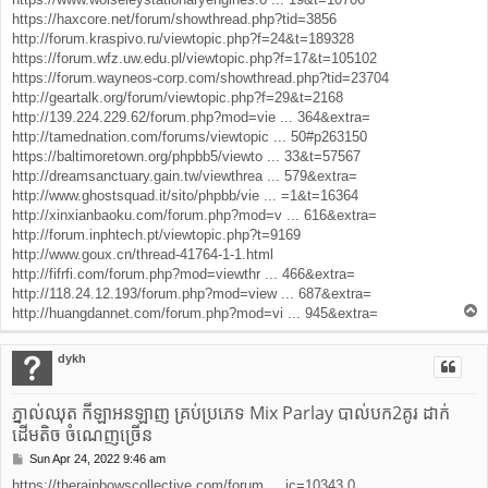
https://haxcore.net/forum/showthread.php?tid=3856
http://forum.kraspivo.ru/viewtopic.php?f=24&t=189328
https://forum.wfz.uw.edu.pl/viewtopic.php?f=17&t=105102
https://forum.wayneos-corp.com/showthread.php?tid=23704
http://geartalk.org/forum/viewtopic.php?f=29&t=2168
http://139.224.229.62/forum.php?mod=vie ... 364&extra=
http://tamednation.com/forums/viewtopic ... 50#p263150
https://baltimoretown.org/phpbb5/viewto ... 33&t=57567
http://dreamsanctuary.gain.tw/viewthrea ... 579&extra=
http://www.ghostsquad.it/sito/phpbb/vie ... =1&t=16364
http://xinxianbaoku.com/forum.php?mod=v ... 616&extra=
http://forum.inphtech.pt/viewtopic.php?t=9169
http://www.goux.cn/thread-41764-1-1.html
http://fifrfi.com/forum.php?mod=viewthr ... 466&extra=
http://118.24.12.193/forum.php?mod=view ... 687&extra=
T
http://huangdannet.com/forum.php?mod=vi ... 945&extra=
o
p
dykh
ភ្នាល់ឈុត កីឡាអនឡាញ គ្រប់ប្រភេទ Mix Parlay បាល់បក2គូរ ដាក់
ដើមតិច ចំណេញច្រើន
Sun Apr 24, 2022 9:46 am
P
o
https://therainbowscollective.com/forum ... ic=10343.0