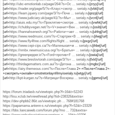
[url=
http://ubc-emotionlab.ca/page/264/?s=Ос ... serialy.ru
]zryy[/url]
[url=
https://nader.org/page/5/?s=Клаус+смотр ... serialy.ru
]vbti[/url]
[url=
https://learn.jquery.com/page/3/?s=Поче ... serialy.ru
]qnzp[/url]
[url=
https://www.judiciary.uk/page/41/?s=Мы+ ... serialy.ru
]vcnl[/url]
[url=
http://aiuis.edu.my/?s=Проклятие+смотре ... serialy.ru
]vwhk[/url]
[url=
https://chubbyvegan.net/?s=V+значит+Вен ... serialy.ru
]osib[/url]
[url=
https://hannahsenesh.org/?s=Работа++авт ... serialy.ru
]uhhg[/url]
[url=
https://www.reedmusic.com/?s=Стартрек+В ... serialy.ru
]ilwg[/url]
[url=
https://www.fly4free.com/flights/flight ... serialy.ru
]pxgz[/url]
[url=
https://www.cepi-cips.ca/?s=Маленькая+м ... serialy.ru
]ihbe[/url]
[url=
https://nmbx.newmusicusa.org/?s=Братья+ ... serialy.ru
]cgur[/url]
[url=
https://greenpepper.ir/?s=Ford+против+F ... serialy.ru
]owia[/url]
[url=
https://www.breslovtorah.com/page/3/?s= ... serialy.ru
]fxkl[/url]
[url=
http://thirdagematters.com.au/?s=Детона ... serialy.ru
]mgbc[/url]
[url=
https://airy.themeous.com/?s=После+Глава
2+-+После+Глава 2+-
+смотреть+онлайн+smotretonlaynfilmyiserialy.ru]wtgy[/url]
[url=
http://kpt-kurgan.ru/?s=Матрица+Воскреш ... serialy.ru
]gpmo[/url]
https://forum.triadasb.ru/viewtopic.php?f=16&t=52243
http://lisu.xclub.tw/viewthread.php?tid=238326&extra=
https://dev-phpbb2.86it.us/viewtopic.ph ... 768#181768
https://papamama.antenn-s.ru/viewtopic.php?f=52&t=23329
https://bbs.liancaiweb.com/forum.php?mo ... 732&extra=
https://www.wolseleystationaryengines.o ... 19&t=10706