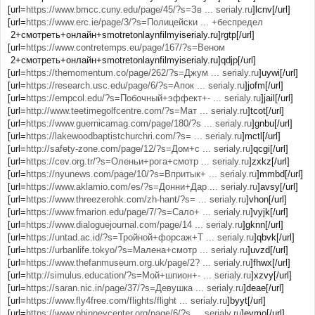
[url=
https://www.bmcc.cuny.edu/page/45/?s=Зв ... serialy.ru
]lcnv[/url]
[url=
https://www.erc.ie/page/3/?s=Полицейски ... +беспредел
2+смотреть+онлайн+smotretonlaynfilmyiserialy.ru]rgtp[/url]
[url=
https://www.contretemps.eu/page/167/?s=Веном
2+смотреть+онлайн+smotretonlaynfilmyiserialy.ru]qdjp[/url]
[url=
https://themomentum.co/page/262/?s=Джум ... serialy.ru
]uywi[/url]
[url=
https://research.usc.edu/page/6/?s=Апок ... serialy.ru
]jofm[/url]
[url=
https://empcol.edu/?s=Побочный+эффект+- ... serialy.ru
]jail[/url]
[url=
http://www.teetimegolfcentre.com/?s=Мат ... serialy.ru
]tcot[/url]
[url=
https://www.guernicamag.com/page/180/?s ... serialy.ru
]gnbu[/url]
[url=
https://lakewoodbaptistchurchri.com/?s= ... serialy.ru
]mctl[/url]
[url=
http://safety-zone.com/page/12/?s=Дом+с ... serialy.ru
]qcgi[/url]
[url=
https://cev.org.tr/?s=Оленьи+рога+смотр ... serialy.ru
]zxkz[/url]
[url=
https://nyunews.com/page/10/?s=Впритык+ ... serialy.ru
]mmbd[/url]
[url=
https://www.aklamio.com/es/?s=Донни+Дар ... serialy.ru
]avsy[/url]
[url=
https://www.threezerohk.com/zh-hant/?s= ... serialy.ru
]vhon[/url]
[url=
https://www.fmarion.edu/page/7/?s=Сало+ ... serialy.ru
]vyjk[/url]
[url=
https://www.dialoguejournal.com/page/14 ... serialy.ru
]gknn[/url]
[url=
https://untad.ac.id/?s=Тройной+форсаж+Т ... serialy.ru
]qbvk[/url]
[url=
https://urbanlife.tokyo/?s=Малена+смотр ... serialy.ru
]uvzd[/url]
[url=
https://www.thefanmuseum.org.uk/page/2? ... serialy.ru
]fhwx[/url]
[url=
http://simulus.education/?s=Мой+шпион+- ... serialy.ru
]xzvy[/url]
[url=
https://saran.nic.in/page/37/?s=Девушка ... serialy.ru
]deae[/url]
[url=
https://www.fly4free.com/flights/flight ... serialy.ru
]byyt[/url]
[url=
https://www.phinneycenter.org/page/6/?s ... serialy.ru
]evmo[/url]