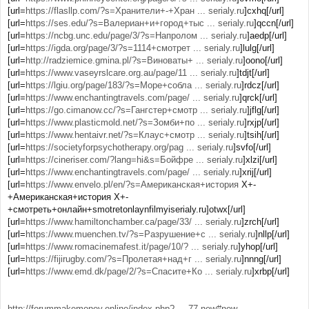
[url=
https://flasllp.com/?s=Хранители+-+Хран ... serialy.ru
]cxhq[/url]
[url=
https://ses.edu/?s=Валериан+и+город+тыс ... serialy.ru
]qccn[/url]
[url=
https://ncbg.unc.edu/page/3/?s=Напролом ... serialy.ru
]aedp[/url]
[url=
https://igda.org/page/3/?s=1114+смотрет ... serialy.ru
]lulg[/url]
[url=
http://radziemice.gmina.pl/?s=Виноваты+ ... serialy.ru
]oono[/url]
[url=
https://www.vaseyrslcare.org.au/page/11 ... serialy.ru
]tdjt[/url]
[url=
https://lgiu.org/page/183/?s=Море+собла ... serialy.ru
]rdcz[/url]
[url=
https://www.enchantingtravels.com/page/ ... serialy.ru
]qrck[/url]
[url=
https://go.cimanow.cc/?s=Гангстер+смотр ... serialy.ru
]jflg[/url]
[url=
https://www.plasticmold.net/?s=Зомби+по ... serialy.ru
]rxjp[/url]
[url=
https://www.hentaivr.net/?s=Клаус+смотр ... serialy.ru
]tsih[/url]
[url=
https://societyforpsychotherapy.org/pag ... serialy.ru
]svfo[/url]
[url=
https://cineriser.com/?lang=hi&s=Бойфре ... serialy.ru
]xlzi[/url]
[url=
https://www.enchantingtravels.com/page/ ... serialy.ru
]xrij[/url]
[url=
https://www.envelo.pl/en/?s=Американская+история
Х+-
+Американская+история Х+-
+смотреть+онлайн+smotretonlaynfilmyiserialy.ru]otwx[/url]
[url=
https://www.hamiltonchamber.ca/page/33/ ... serialy.ru
]zrch[/url]
[url=
https://www.muenchen.tv/?s=Разрушение+с ... serialy.ru
]nllp[/url]
[url=
https://www.romacinemafest.it/page/10/? ... serialy.ru
]yhop[/url]
[url=
https://fijirugby.com/?s=Пролетая+над+г ... serialy.ru
]nnng[/url]
[url=
https://www.emd.dk/page/2/?s=Спасите+Ко ... serialy.ru
]xrbp[/url]
http://forummakemoney.online/index.php? ... 77.new#new