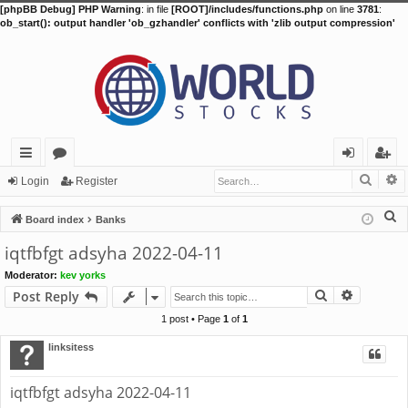
[phpBB Debug] PHP Warning
: in file
[ROOT]/includes/functions.php
on line
3781
:
ob_start(): output handler 'ob_gzhandler' conflicts with 'zlib output compression'
Searc
A
ui
or
og
eg
Login
Register
ck
u
in
ist
S
Board index
Banks
lin
m
er
e
iqtfbfgt adsyha 2022-04-11
a
ks
s
Moderator:
kev yorks
r
Search
Advance
Post Reply
c
h
1 post • Page
1
of
1
linksitess
iqtfbfgt adsyha 2022-04-11