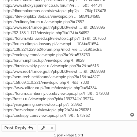
http://www.stickyspanner.co.uk/forum/vi ... =5&t=44434
http://dharmakarmas.com/viewtopic.php?p ... 78#p178478
https://dev-phpbb2.86it.us/viewtopic.ph ... 585#184585
https://culinaryforum.ru/viewtopic.php?t=7857
http://www.reo14.moe.go.th/phpBB3/viewt ... &t=2659895
http://62.138.1.171/viewtopic.php?f=17&t=84692
https://forum.wfz.uw.edu.pl/viewtopic.php?f=17&t=107650
http://forum.olimpia-kowary.pl/viewtopi ... 10&t=61654
http://139.224.229.62/forum.php?mod=vie ... 519&extra=
http://cookspy.com/viewtopic.php?f=9&t=573760
http://forum.inphtech.pt/viewtopic.php?t=9829
https://businovskiy-park.ru/viewtopic.php?f=2&t=6516
http://www.reo14.moe.go.th/phpBB3/viewt ... &t=2659898
http://sem-tech.net/forum/viewtopic.php?f=15&t=48271
http://159.69.110.221/viewtopic.php?f=4&t=7300
https://www.aliforum.pl/forum/viewtopic.php?t=94384
https://forum.cambunny.co.uk/viewtopic.php?f=3&t=172038
http://frastu.ru/viewtopic.php?pid=139274#p139274
http://yiipiigaming.se/viewtopic.php?t=23962
https://razvodnya.ru/viewtopic.php?f=2&t=286381
T
http://cookspy.com/viewtopic.php?f=9&t=573762
o
p
Post Reply
1 post • Page
1
of
1