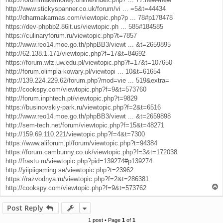
http://www.stickyspanner.co.uk/forum/vi ... =5&t=44434
http://dharmakarmas.com/viewtopic.php?p ... 78#p178478
https://dev-phpbb2.86it.us/viewtopic.ph ... 585#184585
https://culinaryforum.ru/viewtopic.php?t=7857
http://www.reo14.moe.go.th/phpBB3/viewt ... &t=2659895
http://62.138.1.171/viewtopic.php?f=17&t=84692
https://forum.wfz.uw.edu.pl/viewtopic.php?f=17&t=107650
http://forum.olimpia-kowary.pl/viewtopi ... 10&t=61654
http://139.224.229.62/forum.php?mod=vie ... 519&extra=
http://cookspy.com/viewtopic.php?f=9&t=573760
http://forum.inphtech.pt/viewtopic.php?t=9829
https://businovskiy-park.ru/viewtopic.php?f=2&t=6516
http://www.reo14.moe.go.th/phpBB3/viewt ... &t=2659898
http://sem-tech.net/forum/viewtopic.php?f=15&t=48271
http://159.69.110.221/viewtopic.php?f=4&t=7300
https://www.aliforum.pl/forum/viewtopic.php?t=94384
https://forum.cambunny.co.uk/viewtopic.php?f=3&t=172038
http://frastu.ru/viewtopic.php?pid=139274#p139274
http://yiipiigaming.se/viewtopic.php?t=23962
https://razvodnya.ru/viewtopic.php?f=2&t=286381
T
http://cookspy.com/viewtopic.php?f=9&t=573762
o
p
Post Reply
1 post • Page
1
of
1