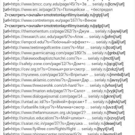
[url=
https://www.bmcc.cuny.edu/page/45/?s=Зв ... serialy.ru
]lcnv[/url]
[url=
https://www.erc.ie/page/3/?s=Полицейски ... +беспредел
2+смотреть+онлайн+smotretonlaynfilmyiserialy.ru]rgtp[/url]
[url=
https://www.contretemps.eu/page/167/?s=Веном
2+смотреть+онлайн+smotretonlaynfilmyiserialy.ru]qdjp[/url]
[url=
https://themomentum.co/page/262/?s=Джум ... serialy.ru
]uywi[/url]
[url=
https://research.usc.edu/page/6/?s=Апок ... serialy.ru
]jofm[/url]
[url=
https://empcol.edu/?s=Побочный+эффект+- ... serialy.ru
]jail[/url]
[url=
http://www.teetimegolfcentre.com/?s=Мат ... serialy.ru
]tcot[/url]
[url=
https://www.guernicamag.com/page/180/?s ... serialy.ru
]gnbu[/url]
[url=
https://lakewoodbaptistchurchri.com/?s= ... serialy.ru
]mctl[/url]
[url=
http://safety-zone.com/page/12/?s=Дом+с ... serialy.ru
]qcgi[/url]
[url=
https://cev.org.tr/?s=Оленьи+рога+смотр ... serialy.ru
]zxkz[/url]
[url=
https://nyunews.com/page/10/?s=Впритык+ ... serialy.ru
]mmbd[/url]
[url=
https://www.aklamio.com/es/?s=Донни+Дар ... serialy.ru
]avsy[/url]
[url=
https://www.threezerohk.com/zh-hant/?s= ... serialy.ru
]vhon[/url]
[url=
https://www.fmarion.edu/page/7/?s=Сало+ ... serialy.ru
]vyjk[/url]
[url=
https://www.dialoguejournal.com/page/14 ... serialy.ru
]gknn[/url]
[url=
https://untad.ac.id/?s=Тройной+форсаж+Т ... serialy.ru
]qbvk[/url]
[url=
https://urbanlife.tokyo/?s=Малена+смотр ... serialy.ru
]uvzd[/url]
[url=
https://www.thefanmuseum.org.uk/page/2? ... serialy.ru
]fhwx[/url]
[url=
http://simulus.education/?s=Мой+шпион+- ... serialy.ru
]xzvy[/url]
[url=
https://saran.nic.in/page/37/?s=Девушка ... serialy.ru
]deae[/url]
[url=
https://www.fly4free.com/flights/flight ... serialy.ru
]byyt[/url]
[url=
https://www.phinneycenter.org/page/6/?s ... serialy.ru
]evmo[/url]