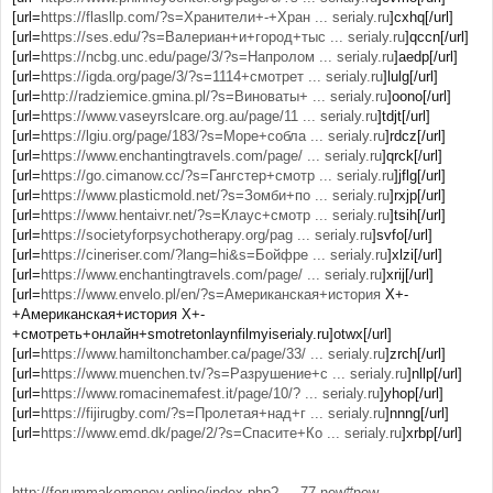
[url=
https://flasllp.com/?s=Хранители+-+Хран ... serialy.ru
]cxhq[/url]
[url=
https://ses.edu/?s=Валериан+и+город+тыс ... serialy.ru
]qccn[/url]
[url=
https://ncbg.unc.edu/page/3/?s=Напролом ... serialy.ru
]aedp[/url]
[url=
https://igda.org/page/3/?s=1114+смотрет ... serialy.ru
]lulg[/url]
[url=
http://radziemice.gmina.pl/?s=Виноваты+ ... serialy.ru
]oono[/url]
[url=
https://www.vaseyrslcare.org.au/page/11 ... serialy.ru
]tdjt[/url]
[url=
https://lgiu.org/page/183/?s=Море+собла ... serialy.ru
]rdcz[/url]
[url=
https://www.enchantingtravels.com/page/ ... serialy.ru
]qrck[/url]
[url=
https://go.cimanow.cc/?s=Гангстер+смотр ... serialy.ru
]jflg[/url]
[url=
https://www.plasticmold.net/?s=Зомби+по ... serialy.ru
]rxjp[/url]
[url=
https://www.hentaivr.net/?s=Клаус+смотр ... serialy.ru
]tsih[/url]
[url=
https://societyforpsychotherapy.org/pag ... serialy.ru
]svfo[/url]
[url=
https://cineriser.com/?lang=hi&s=Бойфре ... serialy.ru
]xlzi[/url]
[url=
https://www.enchantingtravels.com/page/ ... serialy.ru
]xrij[/url]
[url=
https://www.envelo.pl/en/?s=Американская+история
Х+-
+Американская+история Х+-
+смотреть+онлайн+smotretonlaynfilmyiserialy.ru]otwx[/url]
[url=
https://www.hamiltonchamber.ca/page/33/ ... serialy.ru
]zrch[/url]
[url=
https://www.muenchen.tv/?s=Разрушение+с ... serialy.ru
]nllp[/url]
[url=
https://www.romacinemafest.it/page/10/? ... serialy.ru
]yhop[/url]
[url=
https://fijirugby.com/?s=Пролетая+над+г ... serialy.ru
]nnng[/url]
[url=
https://www.emd.dk/page/2/?s=Спасите+Ко ... serialy.ru
]xrbp[/url]
http://forummakemoney.online/index.php? ... 77.new#new