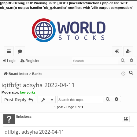
[phpBB Debug] PHP Warning
: in file
[ROOT]/includes/functions.php
on line
3781
:
ob_start(): output handler 'ob_gzhandler' conflicts with 'zlib output compression'
Searc
A
ui
or
og
eg
Login
Register
ck
u
in
ist
S
Board index
Banks
lin
m
er
e
iqtfbfgt adsyha 2022-04-11
a
ks
s
Moderator:
kev yorks
r
Search
Advance
Post Reply
c
h
1 post • Page
1
of
1
linksitess
iqtfbfgt adsyha 2022-04-11