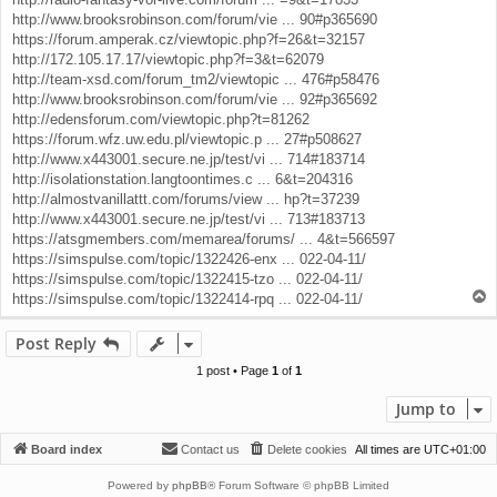
http://www.brooksrobinson.com/forum/vie ... 90#p365690
https://forum.amperak.cz/viewtopic.php?f=26&t=32157
http://172.105.17.17/viewtopic.php?f=3&t=62079
http://team-xsd.com/forum_tm2/viewtopic ... 476#p58476
http://www.brooksrobinson.com/forum/vie ... 92#p365692
http://edensforum.com/viewtopic.php?t=81262
https://forum.wfz.uw.edu.pl/viewtopic.p ... 27#p508627
http://www.x443001.secure.ne.jp/test/vi ... 714#183714
http://isolationstation.langtoontimes.c ... 6&t=204316
http://almostvanillattt.com/forums/view ... hp?t=37239
http://www.x443001.secure.ne.jp/test/vi ... 713#183713
https://atsgmembers.com/memarea/forums/ ... 4&t=566597
https://simspulse.com/topic/1322426-enx ... 022-04-11/
https://simspulse.com/topic/1322415-tzo ... 022-04-11/
T
https://simspulse.com/topic/1322414-rpq ... 022-04-11/
o
p
Post Reply
1 post • Page
1
of
1
Jump to
Board index
Contact us
Delete cookies
All times are
UTC+01:00
Powered by
phpBB
® Forum Software © phpBB Limited