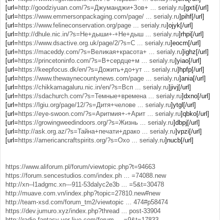
[url=
http://goodziyuan.com/?s=Джуманджи+Зов+ ... serialy.ru
]gxti[/url]
[url=
https://www.emmersonpackaging.com/page/ ... serialy.ru
]pihf[/url]
[url=
https://www.felineconservation.org/page ... serialy.ru
]ojyk[/url]
[url=
http://dhule.nic.in/?s=Не+дыши+-+Не+дыш ... serialy.ru
]rhpi[/url]
[url=
https://www.dsactive.org.uk/page/2/?s=С ... serialy.ru
]eocm[/url]
[url=
https://maceddy.com/?s=Великая+красота+ ... serialy.ru
]ighz[/url]
[url=
https://princetoninfo.com/?s=В+сердце+м ... serialy.ru
]yiao[/url]
[url=
https://keepfocus.dk/en/?s=Дожить+до+ут ... serialy.ru
]hpfp[/url]
[url=
https://www.thewaynecountynews.com/page ... serialy.ru
]ania[/url]
[url=
https://chikkamagaluru.nic.in/en/?s=Всп ... serialy.ru
]jivj[/url]
[url=
https://sdachurch.com/?s=Темные+времена ... serialy.ru
]dxno[/url]
[url=
https://lgiu.org/page/12/?s=Дитя+челове ... serialy.ru
]ytgl[/url]
[url=
https://eye-swoon.com/?s=Аритмия+-+Арит ... serialy.ru
]qbko[/url]
[url=
https://growingweedindoors.org/?s=Жизнь ... serialy.ru
]dbpj[/url]
[url=
http://ask.org.az/?s=Тайна+печати+драко ... serialy.ru
]vpzi[/url]
[url=
https://americancraftspirits.org/?s=Охо ... serialy.ru
]nucb[/url]
https://www.aliforum.pl/forum/viewtopic.php?t=94663
https://forum.sencestudios.com/index.ph ... =74088.new
http://xn--l1adgmc.xn---911-53dalyc2e3b ... =5&t=30478
http://muave.com.vn/index.php?topic=27810.new#new
http://team-xsd.com/forum_tm2/viewtopic ... 474#p58474
https://dev.jumuro.xyz/index.php?thread ... post-33904
http://radio-fantasy-vor-live.com/forum ... =9&t=17833