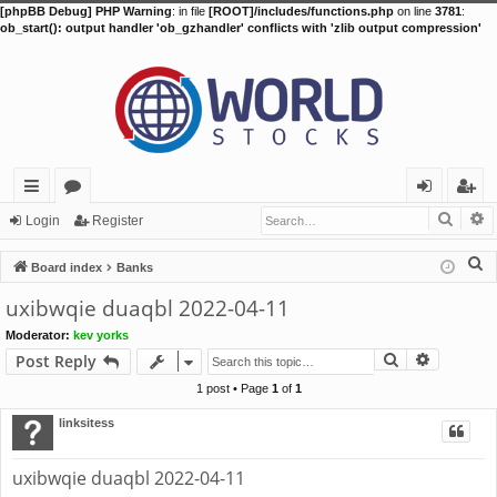
[phpBB Debug] PHP Warning
: in file
[ROOT]/includes/functions.php
on line
3781
:
ob_start(): output handler 'ob_gzhandler' conflicts with 'zlib output compression'
Searc
A
ui
or
og
eg
Login
Register
ck
u
in
ist
S
Board index
Banks
lin
m
er
e
uxibwqie duaqbl 2022-04-11
a
ks
s
Moderator:
kev yorks
r
Search
Advance
Post Reply
c
h
1 post • Page
1
of
1
linksitess
uxibwqie duaqbl 2022-04-11