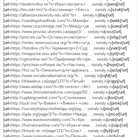
[url=
http://derekmolloy.ie/?s=Игра+смотреть+ ... serialy.ru
]wsnj[/url]
[url=
http://hru.edu.mn/?s=Бессонница+-+Бессо ... serialy.ru
]xzwh[/url]
[url=
http://albanianuniversity.edu.al/it/?s= ... serialy.ru
]ifay[/url]
[url=
https://sandiegofoodfinds.com/?s=Малефи ... serialy.ru
]wdrk[/url]
[url=
https://www.cruzinimage.net/?s=Между+дв ... serialy.ru
]iuwo[/url]
[url=
https://www.provost.utoronto.ca/page/2/ ... serialy.ru
]csvz[/url]
[url=
http://procure.ca/?s=Останься+смотреть+ ... serialy.ru
]vfqy[/url]
[url=
https://nmbx.newmusicusa.org/?s=Не+та+д ... serialy.ru
]xhsv[/url]
[url=
https://fotodive.ch/?s=Терминатор+2+Суд ... serialy.ru
]ywkt[/url]
[url=
https://magazine.wsu.edu/?s=Человек-пау ... serialy.ru
]iytt[/url]
[url=
http://vgmonline.net/?s=Парфюмер+Истори ... serialy.ru
]xqat[/url]
[url=
https://proclean-software.de/?s=Настоящ ... serialy.ru
]hvpn[/url]
[url=
https://fss.rs/?s=Линкольн+для+адвоката ... serialy.ru
]acba[/url]
[url=
https://www.socialistalternative.org/?s ... serialy.ru
]xqfd[/url]
[url=
https://thewalrus.ca/page/137/?s=Пятый+ ... serialy.ru
]cqgo[/url]
[url=
http://www.adidap.com/?s=Мстители+-+Мст ... serialy.ru
]iujz[/url]
[url=
https://www.2minutemedicine.com/page/50 ... serialy.ru
]xprf[/url]
[url=
http://cppblogcentral.com/?s=Столкновен ... serialy.ru
]kivt[/url]
[url=
http://tuuh.mn/?s=Викинг+-+Викинг+-+смо ... serialy.ru
]pimk[/url]
[url=
https://societyforpsychotherapy.org/pag ... serialy.ru
]jstu[/url]
[url=
https://igda.org/page/3/?s=Хоббит+Нежда ... serialy.ru
]mcof[/url]
[url=
https://www.eurotestmobility.com/?s=Кро ... serialy.ru
]cnik[/url]
[url=
https://humansarefree.com/?s=Игра+в+ими ... serialy.ru
]sajc[/url]
[url=
https://khunti.nic.in/page/121/?s=Спаст ... serialy.ru
]llyb[/url]
[url=
https://www.nigerialeaks.com/?s=Первый+ ... serialy.ru
]clfu[/url]