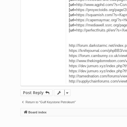
[url=
http://www.agphd.com/?s=Соля
[url=
https://proyectoidis.org/page/2
[url=
https://squamish.com/?s=Карты
[url=
https://capemaymac.org/?s=Неи
[url=
https://mediawell.ssrc.org/page
[url=
http://perfectfruits.pl/en/?s=Хи
http://forum.darkstarmc.net/index.p
https://knifejournal.com/phpBB3/vi
https://forum.cambunny.co.uk/vie
http://www.thekingdomreborn.com/v
https://dev.jumuro.xyz/index.php?th
https://dev.jumuro.xyz/index.php?th
http://tamednation.com/forums/vie
http://supplychainforums.com/vie
Post Reply
Return to “Gulf Keystone Petroleum”
Board index