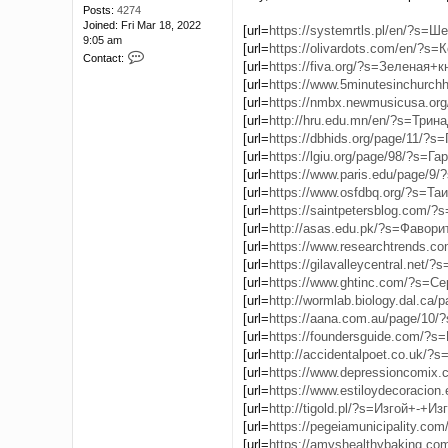
Posts:
4274
Joined:
Fri Mar 18, 2022
[url=
https://systemrtls.pl/en/?s=Ше
9:05 am
[url=
https://olivardots.com/en/?s=Ко
C
Contact:
[url=
https://fiva.org/?s=Зеленая+кн
o
[url=
https://www.5minutesinchurchhi
n
t
[url=
https://nmbx.newmusicusa.org/
a
[url=
http://hru.edu.mn/en/?s=Тринад
c
[url=
https://dbhids.org/page/11/?s=Г
t
[url=
https://lgiu.org/page/98/?s=Гар
A
[url=
https://www.paris.edu/page/9/?
b
e
[url=
https://www.osfdbq.org/?s=Таи
r
[url=
https://saintpetersblog.com/?s
t
[url=
http://asas.edu.pk/?s=Фаворит
P
[url=
https://www.researchtrends.com
u
[url=
https://gilavalleycentral.net/?s
h
[url=
https://www.ghtinc.com/?s=Сер
[url=
http://wormlab.biology.dal.ca/pa
[url=
https://aana.com.au/page/10/?
[url=
https://foundersguide.com/?s=
[url=
http://accidentalpoet.co.uk/?s=
[url=
https://www.depressioncomix.c
[url=
https://www.estiloydecoracion.
[url=
http://tigold.pl/?s=Изгой+-+Изг
[url=
https://pegeiamunicipality.com/
[url=
https://amyshealthybaking.com/