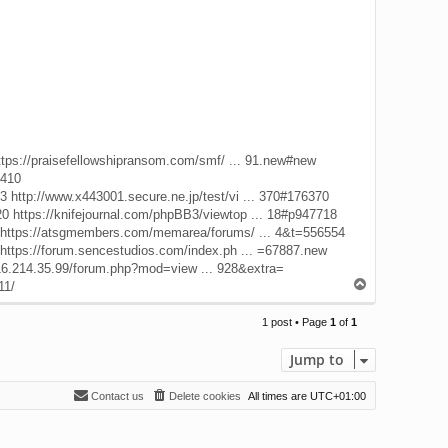
ttps://praisefellowshipransom.com/smf/ ... 91.new#new
3410
53
http://www.x443001.secure.ne.jp/test/vi ... 370#176370
20
https://knifejournal.com/phpBB3/viewtop ... 18#p947718
https://atsgmembers.com/memarea/forums/ ... 4&t=556554
https://forum.sencestudios.com/index.ph ... =67887.new
116.214.35.99/forum.php?mod=view ... 928&extra=
T
11/
o
p
1 post • Page
1
of
1
Jump to
Contact us
Delete cookies
All times are
UTC+01:00