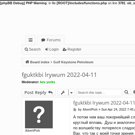
[phpBB Debug] PHP Warning
: in file
[ROOT]/includes/functions.php
on line
3781
:
ob_s
Forums
ui
Search
Login
Register
ck
Board index
Gulf Keystone Petroleum
lin
fguktkbi lrywum 2022-04-11
ks
Moderator:
kev yorks
Se
Post Reply
fguktkbi lrywum 2022-04-1
by
AbertPuh
»
Sun Apr 24, 2022 7:45
P
o
А потом чем ваш покорнейший сл
s
круглый вплавь. Душ и аналогич
t
по волшебству потерялся сладос
AbertPuh
Вау, что так с моей точки зрени