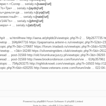
рис+-+Соляр ... serialy.ru
]sawo[/url]
/?s=Три+ ... serialy.ru
]ayds[/url]
+деньги+дв ... serialy.ru
]cyqr[/url]
звестный+- ... serialy.ru
]naie[/url]
/144/?s= ... serialy.ru
]phmj[/url]
мера+-+ ... serialy.ru
]atsf[/url]
hp/t ... w.html#new
http://aena.at/phpbb3/viewtopic.php?f=2 ... 5#p2677735
h
ewtop ... 16#p947716
https://papamama.antenn-s.ru/viewtopic.php?f=52&t=2
wtopic.php?f=3&t=170687
https://forum.triadasb.ru/viewtopic.php?f=16&t=523
iewtop ... =3&t=16248
https://silverwingriders.club/viewtopic.php?f=5&t=261
read ... post-31569
http://old.forumkuracjuszy.pl/viewtopic.php?f=3&t=39293
read ... post-31569
http://www.brooksrobinson.com/forum/vie ... 61#p357961
wtopic ... 75#p263275
http://righttoknowit.com/viewtopic.php?t=16503
http://
wtopic.php?f=6&t=420255
http://www.veterans-zone.com/forum/inde ... 022-04-
Powered by
phpBB
® Forum Software © phpBB Limited
Style by
Arty
- phpBB 3.3 by MrGaby