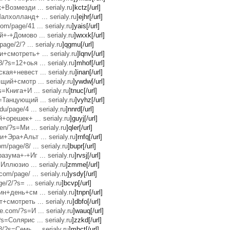
+Возмезди ... serialy.ru
]kctz[/url]
алхолланд+ ... serialy.ru
]ejhr[/url]
m/page/41 ... serialy.ru
]yais[/url]
й+-+Домово ... serialy.ru
]wxxk[/url]
age/2/? ... serialy.ru
]qgmu[/url]
+смотреть+ ... serialy.ru
]lqnv[/url]
/?s=12+оья ... serialy.ru
]mhof[/url]
кая+невест ... serialy.ru
]inan[/url]
щий+смотр ... serialy.ru
]ywdw[/url]
s=Книга+И ... serialy.ru
]tnuc[/url]
=Танцующий ... serialy.ru
]vyhz[/url]
u/page/4 ... serialy.ru
]nnrd[/url]
й+орешек+ ... serialy.ru
]guyj[/url]
en/?s=Ми ... serialy.ru
]qler[/url]
и+Эра+Альт ... serialy.ru
]rnfq[/url]
/page/8/ ... serialy.ru
]bupr[/url]
азума+-+Иг ... serialy.ru
]rvsj[/url]
=Иллюзио ... serialy.ru
]zmme[/url]
om/page/ ... serialy.ru
]ysdy[/url]
e/2/?s= ... serialy.ru
]bcvp[/url]
ин+день+см ... serialy.ru
]tnpn[/url]
+смотреть ... serialy.ru
]dbfo[/url]
.com/?s=И ... serialy.ru
]wauq[/url]
s=Солярис ... serialy.ru
]zzkd[/url]
8/?s=Семь ... serialy.ru
]mhct[/url]