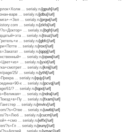
рлок+Холм ... serialy.ru
]gpuh[/url]
нан-варв ... serialy.ru
]jdbu[/url]
ига+-+Зел ... serialy.ru
]prgw[/url]
story.com ... serialy.ru
]zkfo[/url]
?s=Доктор+ ... serialy.ru
]bgfr[/url]
цатый+эта ... serialy.ru
]tsuz[/url]
ретель+и ... serialy.ru
]gbfc[/url]
ри+Потте ... serialy.ru
]roxr[/url]
s=Закатат ... serialy.ru
]qppj[/url]
нственный+ ... serialy.ru
]ojww[/url]
=Цвет+из+ ... serialy.ru
]yxir[/url]
ка+смотрет ... serialy.ru
]knij[/url]
/page/25/ ... serialy.ru
]ythl[/url]
=Прекра ... serialy.ru
]qujy[/url]
едина+90-х ... serialy.ru
]pcvq[/url]
ge/61/? ... serialy.ru
]lqpo[/url]
s=Великая+ ... serialy.ru
]ndra[/url]
Поезд+в+Пу ... serialy.ru
]fxam[/url]
Гангстер ... serialy.ru
]mvkv[/url]
om/?s=Отве ... serialy.ru
]uwtb[/url]
es/?s=Люб ... serialy.ru
]cucm[/url]
ой+-+смо ... serialy.ru
]effx[/url]
en/?s=Гл ... serialy.ru
]euny[/url]
?s=Апгрей ... serialy.ru
]ymac[/url]