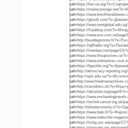
[url=
https://lwv-va.org/?s=Стартрек
[url=
https://mariocanonge.net/?s=М
[url=
https://www.breckheraldnews.co
[url=
https://gtisoft.com/?s=Домово
[url=
https://www.trentglobal.edu.sg/p
[url=
https://fcpablog.com/?s=Мэнди
[url=
https://www.eve.com.mt/page/8
[url=
http://boutdegomme.fr/?s=Русс
[url=
https://wjffradio.org/?s=Пылаю
[url=
https://irwinlaw.com/page/13/?
[url=
https://www.theupsstore.ca/?s
[url=
https://www.enterprises.csus.ed
[url=
https://fppchile.org/?s=Крепки
[url=
http://democracy-reporting.org/
[url=
http://spis.edu.sa/?s=Мстител
[url=
http://www.friedmanarchives.com
[url=
http://zavodisko.sk/?s=Игры+р
[url=
https://alicenter.org/page/4/?s
[url=
https://www.enchantingtravels.c
[url=
https://orchid-cancer.org.uk/pag
[url=
http://tehraneconomy.ir/?s=Од
[url=
https://www.halo.fr/?s=Форпост
[url=
https://www.trebuchet-magazine
[url=
https://ncbg.unc.edu/page/17/?
[url=
https://innovate.unc.edu/page/