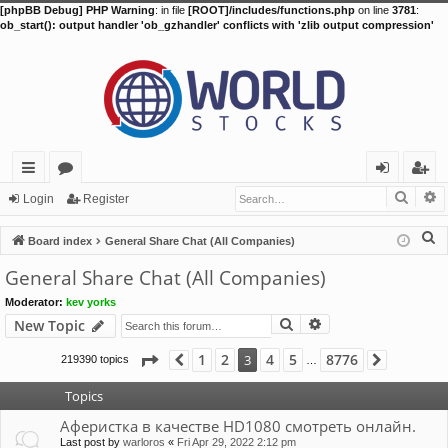
[phpBB Debug] PHP Warning
: in file
[ROOT]/includes/functions.php
on line
3781
:
ob_start(): output handler 'ob_gzhandler' conflicts with 'zlib output compression'
Searc
A
ui
or
og
eg
Login
Register
ck
u
in
ist
S
Board index
General Share Chat (All Companies)
lin
m
er
e
General Share Chat (All Companies)
a
ks
s
Moderator:
kev yorks
r
Search
Advanced search
New Topic
c
h
Page
3
of
8776
1
2
4
5
8776
3
219390 topics
Previous
Next
…
Topics
Аферистка в качестве HD1080 смотреть онлайн.
Last post by
warloros
«
Fri Apr 29, 2022 2:12 pm