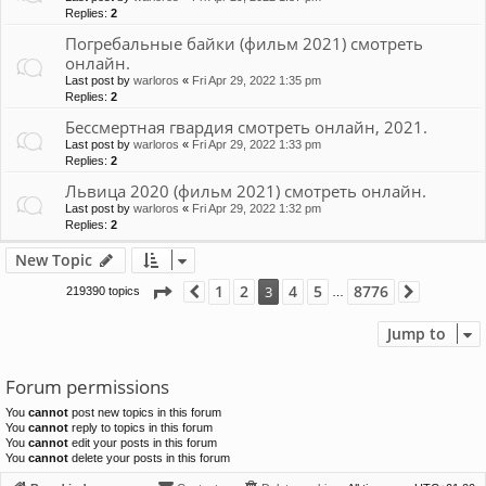
Replies:
2
Погребальные байки (фильм 2021) смотреть
онлайн.
Last post by
warloros
«
Fri Apr 29, 2022 1:35 pm
Replies:
2
Бессмертная гвардия смотреть онлайн, 2021.
Last post by
warloros
«
Fri Apr 29, 2022 1:33 pm
Replies:
2
Львица 2020 (фильм 2021) смотреть онлайн.
Last post by
warloros
«
Fri Apr 29, 2022 1:32 pm
Replies:
2
New Topic
Page
3
of
8776
1
2
4
5
8776
3
219390 topics
Previous
Next
…
Jump to
Forum permissions
You
cannot
post new topics in this forum
You
cannot
reply to topics in this forum
You
cannot
edit your posts in this forum
You
cannot
delete your posts in this forum